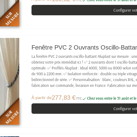

Configurer vo
SUR
MESURE
Fenêtre PVC 2 Ouvrants Oscillo-Battant
La fenêtre PVC 2 ouvrants oscillo-battant Aluplast sur mesure : u
obtenez votre prix immédiat ici ! ✅ 2 ouvrants dont 1 oscillo-batta
optimale. ✅ Profilés Aluplast : Ideal 4000, 5000 ou 8000 selon vo
de 900 à 2200 mm. ✅ Isolation renforcée : double ou triple vitrage
bidirectionnel de série. ✅ Personnalisation : blanc, couleurs RAL, e
fabrication sur commande, livraison en France. Fabrication sur mes
277,83 €
À partir de
TTC
Chez vous entre le 31 août et l

Configurer vo
SUR
MESURE