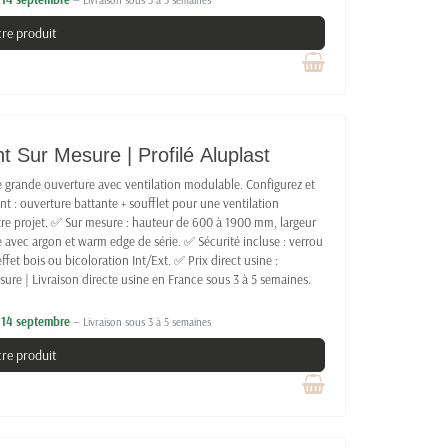
— Livraison sous 3 à 5 semaines
tre produit
 Sur Mesure | Profilé Aluplast
ne grande ouverture avec ventilation modulable. Configurez et
nt : ouverture battante + soufflet pour une ventilation
tre projet. ✅ Sur mesure : hauteur de 600 à 1900 mm, largeur
 avec argon et warm edge de série. ✅ Sécurité incluse : verrou
ffet bois ou bicoloration Int/Ext. ✅ Prix direct usine :
ure | Livraison directe usine en France sous 3 à 5 semaines.
e 14 septembre
— Livraison sous 3 à 5 semaines
tre produit