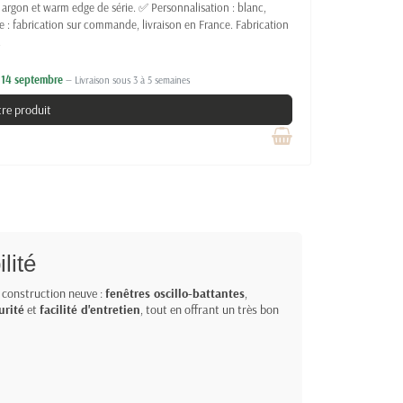
 argon et warm edge de série. ✅ Personnalisation : blanc,
ne : fabrication sur commande, livraison en France. Fabrication
.
e 14 septembre
— Livraison sous 3 à 5 semaines
tre produit
lité
 construction neuve :
fenêtres oscillo-battantes
,
urité
et
facilité d'entretien
, tout en offrant un très bon