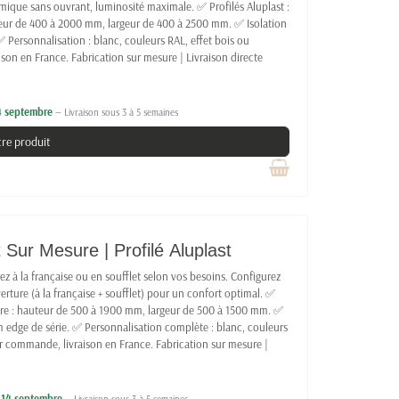
ramique sans ouvrant, luminosité maximale. ✅ Profilés Aluplast :
teur de 400 à 2000 mm, largeur de 400 à 2500 mm. ✅ Isolation
✅ Personnalisation : blanc, couleurs RAL, effet bois ou
ison en France. Fabrication sur mesure | Livraison directe
14 septembre
— Livraison sous 3 à 5 semaines
tre produit
Sur Mesure | Profilé Aluplast
ez à la française ou en soufflet selon vos besoins. Configurez
erture (à la française + soufflet) pour un confort optimal. ✅
ure : hauteur de 500 à 1900 mm, largeur de 500 à 1500 mm. ✅
m edge de série. ✅ Personnalisation complète : blanc, couleurs
sur commande, livraison en France. Fabrication sur mesure |
e 14 septembre