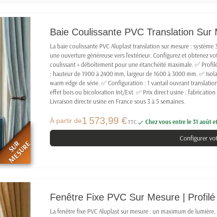
Baie Coulissante PVC Translation Sur M
La baie coulissante PVC Aluplast translation sur mesure : système 
une ouverture généreuse vers l'extérieur. Configurez et obtenez vot
coulissant + déboîtement pour une étanchéité maximale. ✅ Profilé
: hauteur de 1900 à 2400 mm, largeur de 1600 à 3000 mm. ✅ Isolat
warm edge de série. ✅ Configuration : 1 vantail ouvrant translation
effet bois ou bicoloration Int/Ext. ✅ Prix direct usine : fabricati
Livraison directe usine en France sous 3 à 5 semaines.
1 573,99 €
À partir de
TTC
Chez vous entre le 31 août e

Configurer vo
SUR
MESURE
Fenêtre Fixe PVC Sur Mesure | Profilé 
La fenêtre fixe PVC Aluplast sur mesure : un maximum de lumière, 