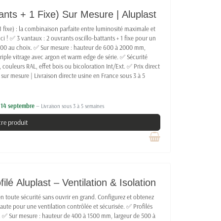
nts + 1 Fixe) Sur Mesure | Aluplast
1 fixe) : la combinaison parfaite entre luminosité maximale et
i ! ✅ 3 vantaux : 2 ouvrants oscillo-battants + 1 fixe pour un
000 au choix. ✅ Sur mesure : hauteur de 600 à 2000 mm,
iple vitrage avec argon et warm edge de série. ✅ Sécurité
, couleurs RAL, effet bois ou bicoloration Int/Ext. ✅ Prix direct
 sur mesure | Livraison directe usine en France sous 3 à 5
e 14 septembre
— Livraison sous 3 à 5 semaines
tre produit
lé Aluplast – Ventilation & Isolation
 en toute sécurité sans ouvrir en grand. Configurez et obtenez
haute pour une ventilation contrôlée et sécurisée. ✅ Profilés
n. ✅ Sur mesure : hauteur de 400 à 1500 mm, largeur de 500 à