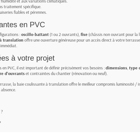
l'humidité et aux variations climatiques.
ns traitement spécifique.
series fiables et pérennes.
ssantes en PVC
figurations :
oscillo-battant
(1 ou 2 ouvrants),
fixe
(châssis non ouvrant pour la 
à translation
offre une ouverture généreuse pour un accès direct à votre terrasse
 immédiat.
s à votre projet
s en PVC, il est important de définir précisément vos besoins :
dimensions
,
type 
e d'ouvrants
et contraintes du chantier (rénovation ou neuf).
asse, la baie coulissante à translation offre le meilleur compromis luminosité / iso
 absence.
 ?
?