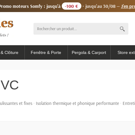
 Promo moteurs Somfy : jusqu'à
-100 €
· jusqu'au 30/08 —
J'en pr
l & Clôture
Fenêtre & Porte
Pergola & Carport
Store ext
PVC
ulissantes et fixes · Isolation thermique et phonique performante · Entret