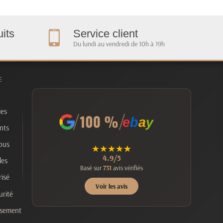
its
Service client
Du lundi au vendredi de 10h à 19h
E
ies
e
b
a
y
nts
ous
★
★
★
★
★
4.9/5
les
Basé sur
731
avis vérifiés
isé
Voir les avis
urité
rsement