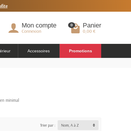
ofite
Mon compte
Panier
0
Connexion
0,00 €
érieur
Accessoires
Promotions
ien minimal
Trier par :
Nom, A à Z