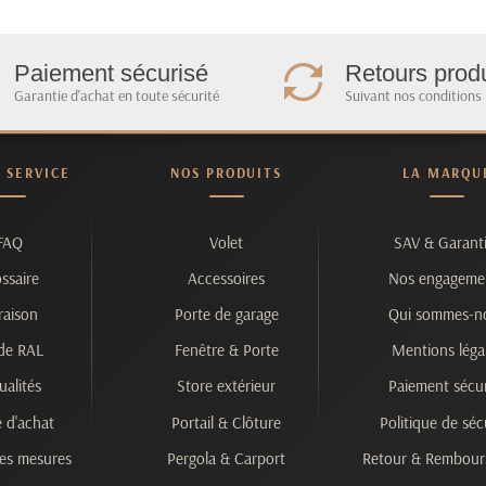
Paiement sécurisé
Retours produ
Garantie d'achat en toute sécurité
Suivant nos conditions
& SERVICE
NOS PRODUITS
LA MARQU
FAQ
Volet
SAV & Garant
ssaire
Accessoires
Nos engageme
raison
Porte de garage
Qui sommes-n
de RAL
Fenêtre & Porte
Mentions léga
ualités
Store extérieur
Paiement sécur
 d'achat
Portail & Clôture
Politique de séc
es mesures
Pergola & Carport
Retour & Rembou