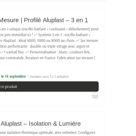
esure | Profilé Aluplast – 3 en 1
3-en-1 unique (oscillo-battant + coulissant + déboîtement) pour
re prix immédiat ici ! ✅ Système 3-en-1 : oscillo-battant +
s Aluplast : Ideal 4000, 5000 ou 8000 au choix. ✅ Sur mesure
ion performante : double ou triple vitrage avec argon et
 + 1 vantail fixe. ✅ Personnalisation : blanc, couleurs RAL,
on sur commande, livraison en France. Fabrication sur mesure |
t le 14 septembre
— Livraison sous 3 à 5 semaines
tre produit
Aluplast – Isolation & Lumière
une isolation thermique optimale, zéro entretien. Configurez