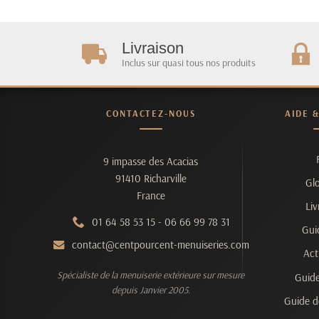
Livraison
Inclus sur quasi tous nos produits
CONTACTEZ-NOUS
AIDE 
9 impasse des Acacias
91410 Richarville
Glo
France
Liv
01 64 58 53 15
-
06 66 99 78 31
Gui
contact@centpourcent-menuiseries.com
Act
Spécialiste de la menuiserie extérieure sur mesure
Guide
depuis Janvier 2005.
Guide d