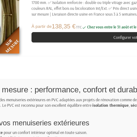
1700 mm. ✅ Isolation renforcée : double ou triple vitrage avec gaz
couleurs RAL, effet bois ou bicoloration Int/Ext. ✅ Prix direct usi
sur mesure | Livraison directe usine en France sous 3 à 5 semaines
138,35 €
À partir de
TTC
Chez vous entre le 31 août et l

Configurer vo
SUR
MESURE
mesure : performance, confort et durabi
des menuiseries extérieures en PVC adaptées aux projets de rénovation comme de
s
. Le PVC est reconnu pour son excellent équilibre entre
isolation thermique
,
séc
os menuiseries extérieures
te
pour un confort intérieur optimal en toute saison.