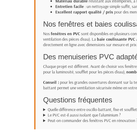
Matériau durable
résistant aux intempéries, à 
Entretien facile
: un nettoyage simple suffit, sa
Excellent rapport qualité / prix
pour des menui
Nos fenêtres et baies couli
Nos
fenêtres en PVC
sont disponibles en plusieurs con
ventilation des pièces d'eau). La
baie coulissante PVC 
directement en ligne avec dimensions sur mesure et prix
Des menuiseries PVC adaptée
Chaque projet est différent. Avant de choisir vos fenêtre
pour la luminosité, soufflet pour les pièces d'eau),
nombr
Conseil :
pour les grandes ouvertures donnant sur la terr
battant permet une ventilation sécurisée même en votre
Questions fréquentes
Quelle différence entre oscillo-battant, fixe et soufflet
Le PVC est-il aussi isolant que l'aluminium ?
Peut-on commander des fenêtres PVC en rénovation 