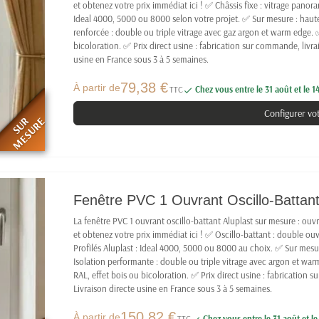
et obtenez votre prix immédiat ici ! ✅ Châssis fixe : vitrage pano
Ideal 4000, 5000 ou 8000 selon votre projet. ✅ Sur mesure : hau
renforcée : double ou triple vitrage avec gaz argon et warm edge. 
bicoloration. ✅ Prix direct usine : fabrication sur commande, livra
usine en France sous 3 à 5 semaines.
79,38 €
À partir de
TTC
Chez vous entre le 31 août et le 

Configurer vo
SUR
MESURE
Fenêtre PVC 1 Ouvrant Oscillo-Battant 
La fenêtre PVC 1 ouvrant oscillo-battant Aluplast sur mesure : ouvr
et obtenez votre prix immédiat ici ! ✅ Oscillo-battant : double ouv
Profilés Aluplast : Ideal 4000, 5000 ou 8000 au choix. ✅ Sur mes
Isolation performante : double ou triple vitrage avec argon et war
RAL, effet bois ou bicoloration. ✅ Prix direct usine : fabrication 
Livraison directe usine en France sous 3 à 5 semaines.
150,82 €
À partir de
TTC
Chez vous entre le 31 août et l