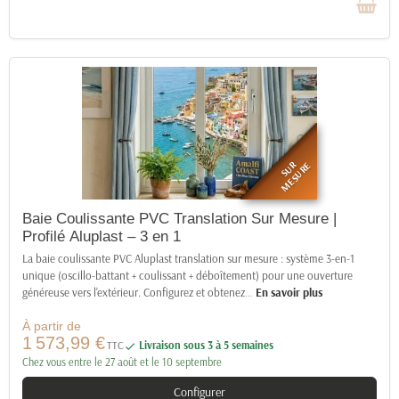
SUR
MESURE
Baie Coulissante PVC Translation Sur Mesure |
Profilé Aluplast – 3 en 1
La baie coulissante PVC Aluplast translation sur mesure : système 3-en-1
unique (oscillo-battant + coulissant + déboîtement) pour une ouverture
généreuse vers l'extérieur. Configurez et obtenez
…
En savoir plus
À partir de
1 573,99 €
TTC
Livraison sous 3 à 5 semaines

Chez vous entre le 27 août et le 10 septembre
Configurer