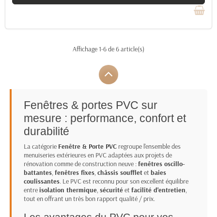
Affichage 1-6 de 6 article(s)
Fenêtres & portes PVC sur
mesure : performance, confort et
durabilité
La catégorie
Fenêtre & Porte PVC
regroupe l'ensemble des
menuiseries extérieures en PVC adaptées aux projets de
rénovation comme de construction neuve :
fenêtres oscillo-
battantes
,
fenêtres fixes
,
châssis soufflet
et
baies
coulissantes
. Le PVC est reconnu pour son excellent équilibre
entre
isolation thermique
,
sécurité
et
facilité d'entretien
,
tout en offrant un très bon rapport qualité / prix.
Les avantages du PVC pour vos