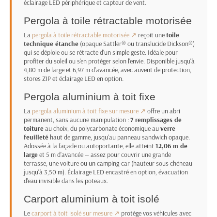
éclairage LED périphérique et capteur de vent.
Pergola à toile rétractable motorisée
La
pergola à toile rétractable motorisée ↗
reçoit une
toile
technique étanche
(opaque Sattler® ou translucide Dickson®)
qui se déploie ou se rétracte d'un simple geste. Idéale pour
profiter du soleil ou s'en protéger selon l'envie. Disponible jusqu'à
4,80 m de large et 6,97 m d'avancée, avec auvent de protection,
stores ZIP et éclairage LED en option.
Pergola aluminium à toit fixe
La
pergola aluminium à toit fixe sur mesure ↗
offre un abri
permanent, sans aucune manipulation :
7 remplissages de
toiture
au choix, du polycarbonate économique au
verre
feuilleté
haut de gamme, jusqu'au panneau sandwich opaque.
Adossée à la façade ou autoportante, elle atteint
12,06 m de
large
et 5 m d'avancée — assez pour couvrir une grande
terrasse, une voiture ou un camping-car (hauteur sous chéneau
jusqu'à 3,50 m). Éclairage LED encastré en option, évacuation
d'eau invisible dans les poteaux.
Carport aluminium à toit isolé
Le
carport à toit isolé sur mesure ↗
protège vos véhicules avec