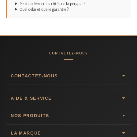
Peut-on fermer les côtés de la pergola ?
Quel délai et quelle garantie ?
CONTACTEZ-NOUS
CONTACTEZ-NOUS
AIDE & SERVICE
NOS PRODUITS
LA MARQUE