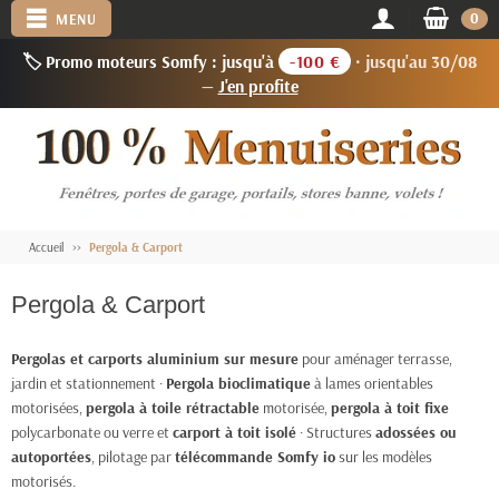
0
MENU
🏷️ Promo moteurs Somfy : jusqu'à
-100 €
· jusqu'au 30/08
—
J'en profite
Accueil
Pergola & Carport
Pergola & Carport
Pergolas et carports aluminium sur mesure
pour aménager terrasse,
jardin et stationnement ·
Pergola bioclimatique
à lames orientables
motorisées,
pergola à toile rétractable
motorisée,
pergola à toit fixe
polycarbonate ou verre et
carport à toit isolé
· Structures
adossées ou
autoportées
, pilotage par
télécommande Somfy io
sur les modèles
motorisés.