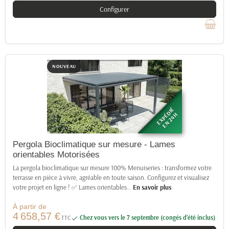
Configurer
NOUVEAU
EXPÉDIÉ
EN 24H
Pergola Bioclimatique sur mesure - Lames
orientables Motorisées
La pergola bioclimatique sur mesure 100% Menuiseries : transformez votre
terrasse en pièce à vivre, agréable en toute saison. Configurez et visualisez
votre projet en ligne ! ✅ Lames orientables
…
En savoir plus
À partir de
4 658,57 €
TTC
Chez vous vers le 7 septembre (congés d’été inclus)
