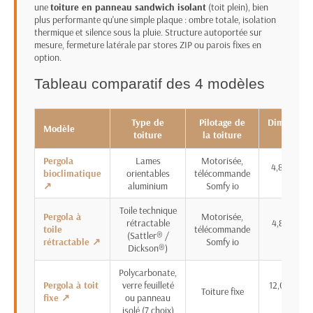
une
toiture en panneau sandwich isolant
(toit plein), bien
plus performante qu'une simple plaque : ombre totale, isolation
thermique et silence sous la pluie. Structure autoportée sur
mesure, fermeture latérale par stores ZIP ou parois fixes en
option.
Tableau comparatif des 4 modèles
Type de
Pilotage de
Dimension
Modèle
toiture
la toiture
maxi
Pergola
Lames
Motorisée,
4,80 × 6,96
bioclimatique
orientables
télécommande
m
↗
aluminium
Somfy io
Toile technique
Pergola à
Motorisée,
rétractable
4,80 × 6,97
toile
télécommande
(Sattler® /
m
rétractable ↗
Somfy io
Dickson®)
Polycarbonate,
Pergola à toit
verre feuilleté
12,06 × 5,0
Toiture fixe
fixe ↗
ou panneau
m
isolé (7 choix)