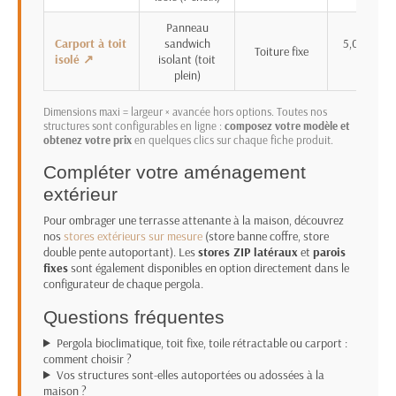
Panneau
Carport à toit
sandwich
5,00 × 6,97
Toiture fixe
isolé ↗
isolant (toit
m
plein)
Dimensions maxi = largeur × avancée hors options. Toutes nos
structures sont configurables en ligne :
composez votre modèle et
obtenez votre prix
en quelques clics sur chaque fiche produit.
Compléter votre aménagement
extérieur
Pour ombrager une terrasse attenante à la maison, découvrez
nos
stores extérieurs sur mesure
(store banne coffre, store
double pente autoportant). Les
stores ZIP latéraux
et
parois
fixes
sont également disponibles en option directement dans le
configurateur de chaque pergola.
Questions fréquentes
Pergola bioclimatique, toit fixe, toile rétractable ou carport :
comment choisir ?
Vos structures sont-elles autoportées ou adossées à la
maison ?