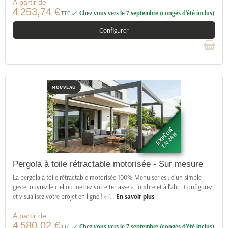
À partir de
4 253,74 €
TTC
Chez vous vers le 7 septembre (congés d’été inclus)

Configurer
NOUVEAU
EXPÉDIÉ
EN 24H
Pergola à toile rétractable motorisée - Sur mesure
La pergola à toile rétractable motorisée 100% Menuiseries : d'un simple
geste, ouvrez le ciel ou mettez votre terrasse à l'ombre et à l'abri. Configurez
et visualisez votre projet en ligne ! ✅
…
En savoir plus
À partir de
4 580,02 €
TTC
Chez vous vers le 7 septembre (congés d’été inclus)
