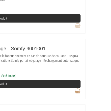
roduit
arage - Somfy 9001001
re le fonctionnement en cas de coupure de courant • Jusqu'à
isations Somfy portail et garage • Rechargement automatique
d’été inclus)
roduit