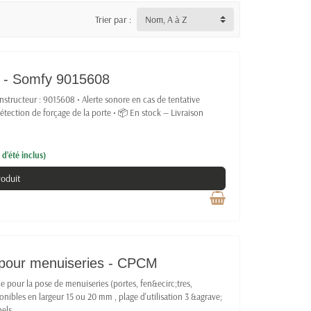
Trier par :
Nom, A à Z
 - Somfy 9015608
structeur : 9015608 • Alerte sonore en cas de tentative
étection de forçage de la porte • 📦 En stock — Livraison
d’été inclus)
roduit
 pour menuiseries - CPCM
 pour la pose de menuiseries (portes, fen&ecirc;tres,
onibles en largeur 15 ou 20 mm , plage d'utilisation 3 &agrave;
els.