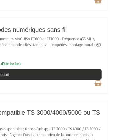
des numériques sans fil
le moteurs MAGUISA ET600 et ET1000 • Fréquence 433 MHz,
télécommande • Résistant aux intempéries, montage mural • 📦
d’été inclus)
roduit
Compatible TS 3000/4000/5000 ou TS
ions disponibles : &nbsp;&nbsp;— TS 3000 / TS 4000 / TS 5000 /
ris : Argent • Fonction : maintien de la porte en position