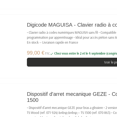
Digicode MAGUISA - Clavier radio à co
• Clavier radio à codes numériques MAGUISA sans fil • Compatib
programmation par apprentissage • Idéal pour accès piéton sans 
En stock — Livraison rapide en France
99,00 €
TTC
Chez vous entre le 2 et le 4 septembre (congés 

Voir le p
Dispositif d'arret mecanique GEZE - 
1500
• Dispositif d'arret mecanique GEZE pour bras a glissiere • 2 vers
TS Wood (ref. 071 924) &nbsp;&nbsp;— TS 1500 (ref. 070 863) • Colo