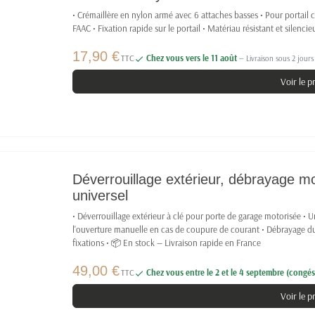
• Crémaillère en nylon armé avec 6 attaches basses • Pour portail 
FAAC • Fixation rapide sur le portail • Matériau résistant et silenc
17,90 €
TTC
Chez vous vers le 11 août
— Livraison sous 2 jours

Voir le p
Déverrouillage extérieur, débrayage mo
universel
• Déverrouillage extérieur à clé pour porte de garage motorisée •
l'ouverture manuelle en cas de coupure de courant • Débrayage du m
fixations • 📦 En stock — Livraison rapide en France
49,00 €
TTC
Chez vous entre le 2 et le 4 septembre (congés 

Voir le p