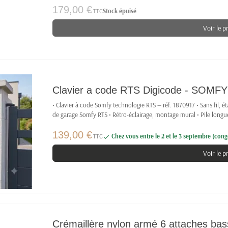
179,00 €
TTC
Stock épuisé
Voir le p
Clavier a code RTS Digicode - SOMF
• Clavier à code Somfy technologie RTS — réf. 1870917 • Sans fil, é
de garage Somfy RTS • Rétro-éclairage, montage mural • Pile longu
139,00 €
TTC
Chez vous entre le 2 et le 3 septembre (congé

Voir le p
Crémaillère nylon armé 6 attaches bass