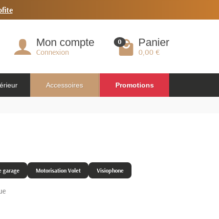
ofite
Mon compte
Panier
0
Connexion
0,00 €
érieur
Accessoires
Promotions
e garage
Motorisation Volet
Visiophone
ue