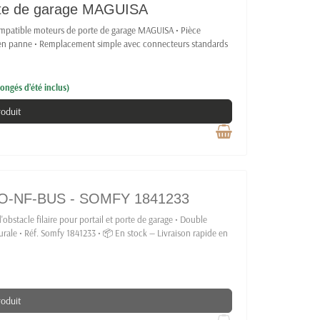
orte de garage MAGUISA
mpatible moteurs de porte de garage MAGUISA • Pièce
r en panne • Remplacement simple avec connecteurs standards
ongés d’été inclus)
roduit
O-NF-BUS - SOMFY 1841233
obstacle filaire pour portail et porte de garage • Double
murale • Réf. Somfy 1841233 • 📦 En stock — Livraison rapide en
roduit