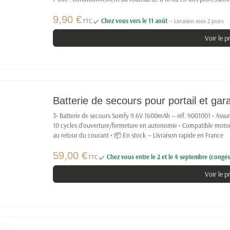
9,90 €
TTC
Chez vous vers le 11 août
— Livraison sous 2 jours

Voir le p
Batterie de secours pour portail et g
3• Batterie de secours Somfy 9.6V 1600mAh — réf. 9001001 • Assu
10 cycles d'ouverture/fermeture en autonomie • Compatible motor
au retour du courant • 📦 En stock — Livraison rapide en France
59,00 €
TTC
Chez vous entre le 2 et le 4 septembre (congés 

Voir le p