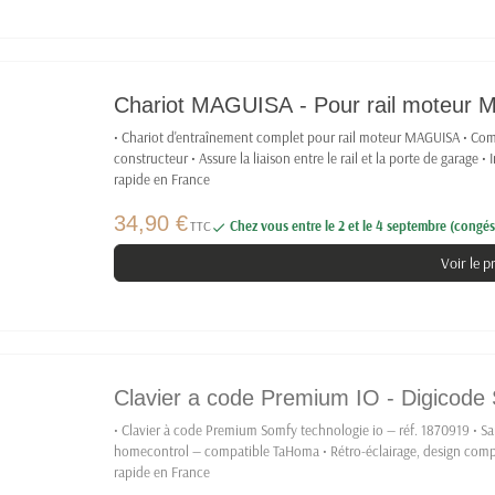
Chariot MAGUISA - Pour rail moteur
• Chariot d'entraînement complet pour rail moteur MAGUISA • Co
constructeur • Assure la liaison entre le rail et la porte de garage •
rapide en France
34,90 €
TTC
Chez vous entre le 2 et le 4 septembre (congés 

Voir le p
Clavier a code Premium IO - Digico
• Clavier à code Premium Somfy technologie io — réf. 1870919 • San
homecontrol — compatible TaHoma • Rétro-éclairage, design compac
rapide en France