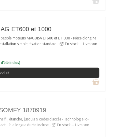
 MAG ET600 et 1000
mpatible moteurs MAGUISA ET600 et ET1000 • Pièce d'origine
 Installation simple, fixation standard • 📦 En stock — Livraison
d’été inclus)
roduit
de SOMFY 1870919
s fil, étanche, jusqu'à 9 codes d'accès • Technologie io-
t • Pile longue durée incluse • 📦 En stock — Livraison