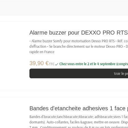
Alarme buzzer pour DEXXO PRO RTS
• Alarme buzzer Somfy pour motorisation Dexxo PRO RTS • Réf. con
d'effraction • Se branche directement sur le moteur Dexxo PRO • D
rapide en France
39,90 €
TTC
Chez vous entre le 2 et le 4 septembre (congés 

Voir le p
Bandes d'etancheite adhesives 1 face
Bandes d'&eacute;tanch&eacute;it&eacute; adh&eacute;sives 1 face
dormants). Auto-collantes, faciles &agrave; mettre en oeuvre. Disp
7 mm . Conditionnement au rouleau de 8 m ou en lots professionn