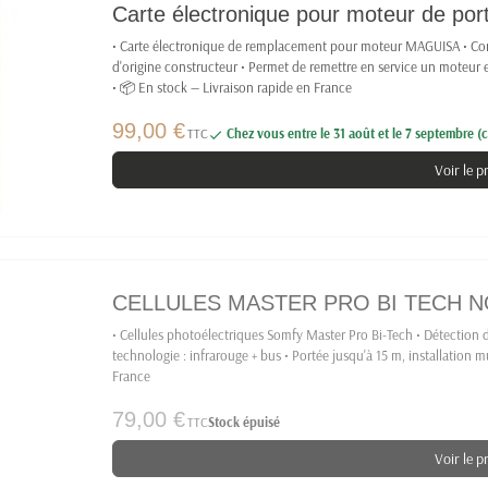
Carte électronique pour moteur de p
• Carte électronique de remplacement pour moteur MAGUISA • Co
d'origine constructeur • Permet de remettre en service un moteu
• 📦 En stock — Livraison rapide en France
99,00 €
TTC
Chez vous entre le 31 août et le 7 septembre (c

Voir le p
CELLULES MASTER PRO BI TECH N
• Cellules photoélectriques Somfy Master Pro Bi-Tech • Détection d'
technologie : infrarouge + bus • Portée jusqu'à 15 m, installation 
France
79,00 €
TTC
Stock épuisé
Voir le p