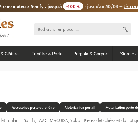
 Promo moteurs Somfy : jusqu'à
-100 €
· jusqu'au 30/08 —
J'en pr
l & Clôture
Fenêtre & Porte
Pergola & Carport
Store ext
e
Accessoires porte et fenêtre
Motorisation portail
Motorisation porte d
 volet roulant · Somfy, FAAC, MAGUISA, Yokis · Pièces détachées et domotiq