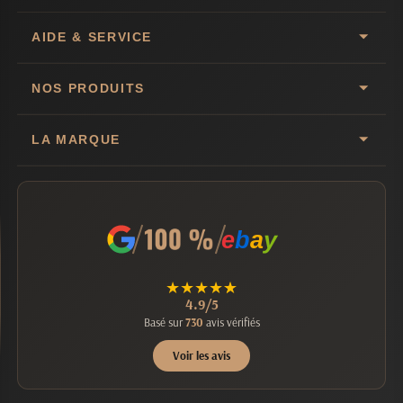
AIDE & SERVICE
NOS PRODUITS
LA MARQUE
e
b
a
y
★
★
★
★
★
4.9/5
Basé sur
730
avis vérifiés
Voir les avis