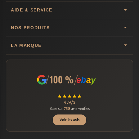
AIDE & SERVICE
NOS PRODUITS
LA MARQUE
e
b
a
y
★
★
★
★
★
4.9/5
Basé sur
730
avis vérifiés
Voir les avis