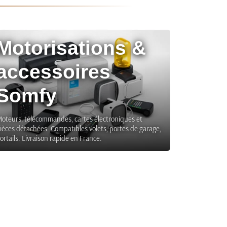
Motorisations &
accessoires
Somfy
oteurs, télécommandes, cartes électroniques et
ièces détachées. Compatibles volets, portes de garage,
ortails. Livraison rapide en France.