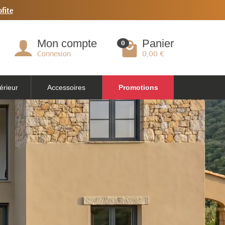
ofite
Mon compte
Panier
0
Connexion
0,00 €
érieur
Accessoires
Promotions