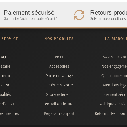
Paiement sécurisé
Retours produ
Garantie d'achat en toute sécurité
Suivant nos conditions
& SERVICE
NOS PRODUITS
LA MARQU
FAQ
Volet
SAV & Garant
ssaire
Accessoires
Nos engageme
raison
Porte de garage
Qui sommes-n
de RAL
Fenêtre & Porte
Mentions léga
ualités
Store extérieur
Paiement sécur
 d'achat
Portail & Clôture
Politique de séc
es mesures
Pergola & Carport
Retour & Rembou