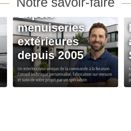
Notre savoir-faire
Expert
menuiseries
extérieures
depuis 2005
Un interlocuteur unique de la commande à la livraison.
M
Conseil technique personnalisé, fabrication sur-mesure
p
et suivi de votre projet par un spécialiste.
p