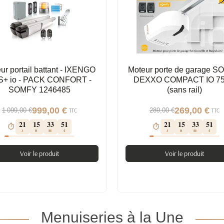
ur portail battant - IXENGO
Moteur porte de garage 
S+ io - PACK CONFORT -
DEXXO COMPACT IO 7
SOMFY 1246485
(sans rail)
999,00 €
269,00 €
1 099,00 €
289,00 €
TTC
TTC
21
15
33
50
21
15
33
50
⏱
⏱
J
H
M
S
J
H
M
S
Voir le produit
Voir le produit
Menuiseries à la Une