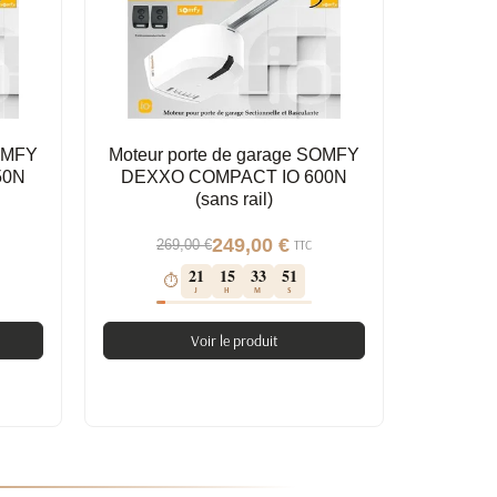
SOMFY
Moteur porte de garage SOMFY
50N
DEXXO COMPACT IO 600N
(sans rail)
249,00 €
269,00 €
TTC
21
15
33
50
⏱
J
H
M
S
Voir le produit