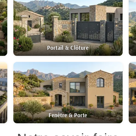
initions. 🇫🇷 Fabrication
e sur mesure | Expédié 24h, livré 5
Portail & Clôture
Fenêtre & Porte