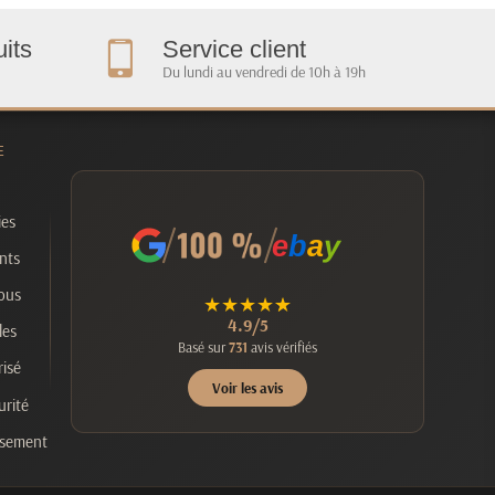
its
Service client
Du lundi au vendredi de 10h à 19h
E
ies
e
b
a
y
nts
ous
★
★
★
★
★
4.9/5
les
Basé sur
731
avis vérifiés
isé
Voir les avis
urité
rsement