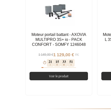
Moteur portail battant - AXOVIA
Mote
MULTIPRO 3S+ io - PACK
L 3
CONFORT - SOMFY 1246048
1 129,00 €
1 149,00 €
TTC
21
15
33
50
⏱
J
H
M
S
Voir le produit