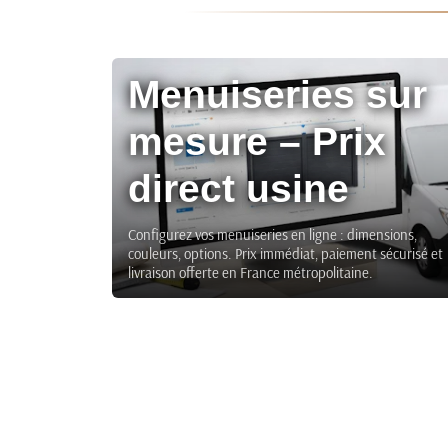
Menuiseries sur
mesure – Prix
direct usine
Configurez vos menuiseries en ligne : dimensions,
couleurs, options. Prix immédiat, paiement sécurisé et
livraison offerte en France métropolitaine.