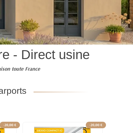
e - Direct usine
aison toute France
arports
-20,00 €
-20,00 €