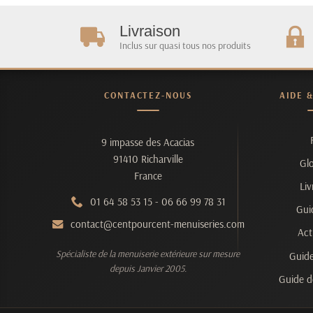
Livraison
Inclus sur quasi tous nos produits
CONTACTEZ-NOUS
AIDE 
9 impasse des Acacias
91410 Richarville
Glo
France
Liv
01 64 58 53 15
-
06 66 99 78 31
Gui
contact@centpourcent-menuiseries.com
Act
Spécialiste de la menuiserie extérieure sur mesure
Guide
depuis Janvier 2005.
Guide d