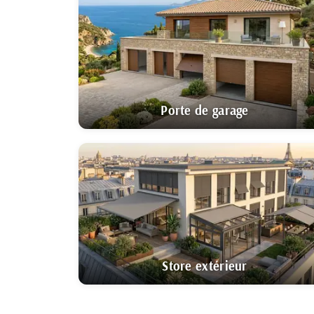
90 coloris, 4 f
français
jours.
Porte de garage
Store extérieur