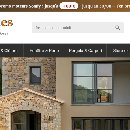
 Promo moteurs Somfy : jusqu'à
-100 €
· jusqu'au 30/08 —
J'en pr
l & Clôture
Fenêtre & Porte
Pergola & Carport
Store ext