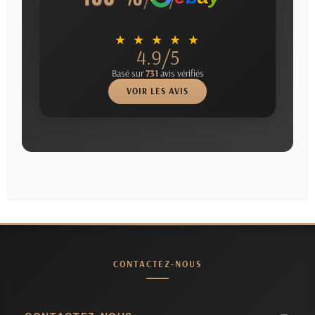
★ ★ ★ ★ ★
4.9/5
Basé sur
731
avis vérifiés
VOIR LES AVIS
CONTACTEZ-NOUS