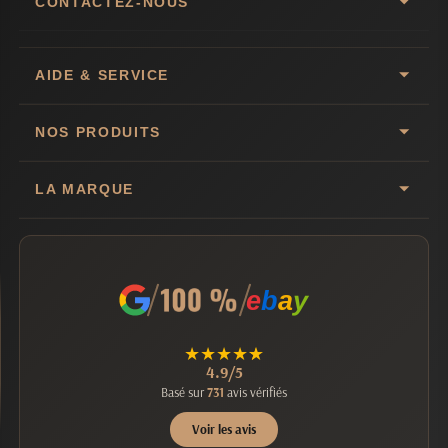
CONTACTEZ-NOUS
AIDE & SERVICE
NOS PRODUITS
LA MARQUE
e
b
a
y
★
★
★
★
★
4.9/5
Basé sur
731
avis vérifiés
Voir les avis