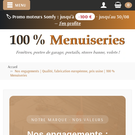
0
MENU
🏷️ Promo moteurs Somfy : jusqu'à
-100 €
· jusqu'au 30/08
—
J'en profite
Accueil
Nos engagements | Qualité, fabrication européenne, prix usine | 100 %
Menuiseries
NOTRE MARQUE · NOS VALEURS
Nos engagements :