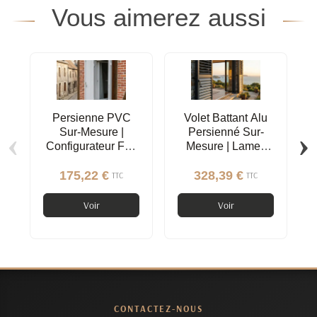
Vous aimerez aussi
Persienne PVC
Volet Battant Alu
‹
›
Sur-Mesure |
Persienné Sur-
Configurateur Full
Mesure | Lames
Options
Orientables
Réglables
175,22 €
328,39 €
TTC
TTC
Voir
Voir
CONTACTEZ-NOUS