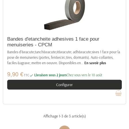
Bandes d'etancheite adhesives 1 face pour
menuiseries - CPCM
Bandes d'&eacute;tanch&eacute;it&eacute; adh&eacute;sives 1 face pour la
pose de menuiseries (portes, fen&ecirc;tres, dormants). Auto-collantes,
faciles &agrave; mettre en oeuvre. Disponibles en
…
En savoir plus
9,90 €
TTC
Livraison sous 2 jours
Chez vous vers le 10 août

Configurer
Affichage 1-3 de 3 article(s)