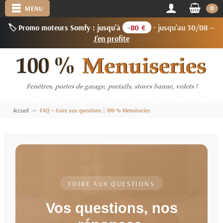
0
MENU
🏷️ Promo moteurs Somfy : jusqu'à
-80 €
· jusqu'au 30/08 —
J'en profite
Accueil
FAQ — Foire aux questions | 100 % Menuiseries
FOIRE AUX QUESTIONS
Vos questions, nos