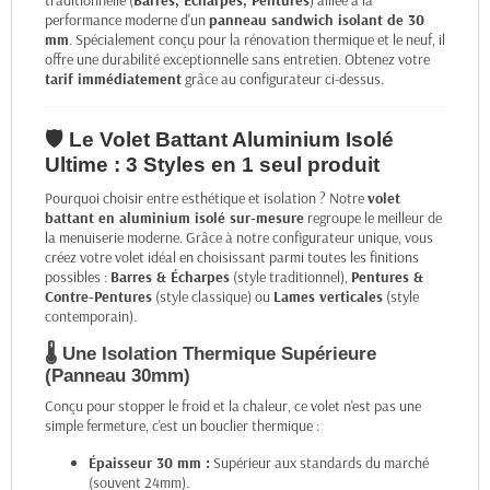
traditionnelle (
Barres, Écharpes, Pentures
) alliée à la
performance moderne d'un
panneau sandwich isolant de 30
mm
. Spécialement conçu pour la rénovation thermique et le neuf, il
offre une durabilité exceptionnelle sans entretien. Obtenez votre
tarif immédiatement
grâce au configurateur ci-dessus.
🛡️ Le Volet Battant Aluminium Isolé
Ultime : 3 Styles en 1 seul produit
Pourquoi choisir entre esthétique et isolation ? Notre
volet
battant en aluminium isolé sur-mesure
regroupe le meilleur de
la menuiserie moderne. Grâce à notre configurateur unique, vous
créez votre volet idéal en choisissant parmi toutes les finitions
possibles :
Barres & Écharpes
(style traditionnel),
Pentures &
Contre-Pentures
(style classique) ou
Lames verticales
(style
contemporain).
🌡️ Une Isolation Thermique Supérieure
(Panneau 30mm)
Conçu pour stopper le froid et la chaleur, ce volet n'est pas une
simple fermeture, c'est un bouclier thermique :
Épaisseur 30 mm :
Supérieur aux standards du marché
(souvent 24mm).