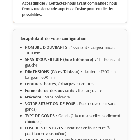
Accès difficile ? Contactez-nous avant commande : nous
ferons une demande auprès de l'usine pour étudier les
possibilités.
Récapitulatif de votre configuration
NOMBRE D'OUVRANTS :
1 ouvrant - Largeur maxi :
1100 mm
SENS D'OUVERTURE (Vue Intérieure) :
1L - Poussant
gauche
DIMENSIONS (Côtes Tableau) :
Hauteur : 1200mm
,
Largeur : 600mm
Pentures, barres, écharpes :
Pentures
Forme du ou des ouvrants :
Rectangulaire
Précadre :
Sans précadre
VOTRE SITUATION DE POSE :
Pose neuve (mur sans
gonds)
TYPE DE GONDS :
Gonds Ø 14 mm à sceller (scellement
chimique)
POSE DES PENTURES :
Pentures en fourniture (à
positionner vous-même)
ARRÊTS DE VOLETS :
Arrêt automatique - Conseillé