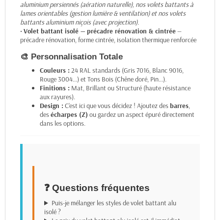
aluminium persiennés
(aération naturelle), nos
volets battants à
lames orientables
(gestion lumière & ventilation) et nos
volets
battants aluminium niçois
(avec projection).
•
Volet battant isolé — précadre rénovation & cintrée
—
précadre rénovation, forme cintrée, isolation thermique renforcée
🎨 Personnalisation Totale
Couleurs :
24 RAL standards (Gris 7016, Blanc 9016,
Rouge 3004...) et Tons Bois (Chêne doré, Pin...).
Finitions :
Mat, Brillant ou Structuré (haute résistance
aux rayures).
Design :
C'est ici que vous décidez ! Ajoutez des
barres
,
des
écharpes (Z)
ou gardez un aspect épuré directement
dans les options.
❓ Questions fréquentes
Puis-je mélanger les styles de volet battant alu
isolé ?