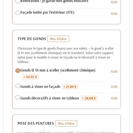
Rénovation : je garde mes gonds existants
Façade isolée par l'extérieur (ITE)
TYPE DE GONDS
Choisissez le type de gonds fourni avec vos volets — le gond à sceller
Ø 14 mm (scellement chimique) est le standard. Selon votre support,
optez pour le modèle à visser en façade ou le décoratif à visser en
tableau.
Gonds Ø 14 mm à sceller (scellement chimique)
+ 10,92 €
Gonds à visser en façade
+ 21,84 €
Gonds décoratifs à visser en tableau
+ 28,08 €
POSE DES PENTURES
Les pentures sont livrées avec vos volets. L'usine peut aussi les poser