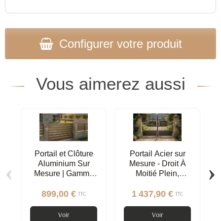
Configurer votre produit
Vous aimerez aussi
Portail et Clôture
Portail Acier sur
‹
›
Aluminium Sur
Mesure - Droit À
Mesure | Gamme
Moitié Plein,
Contemporaine
Pointes,
Décorations
899,00 €
1 437,90 €
TTC
TTC
Incluses,
Ferronnerie
Voir
Voir