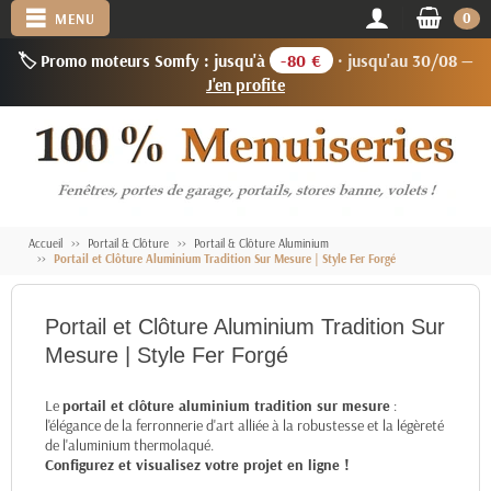
0
MENU
🏷️ Promo moteurs Somfy : jusqu'à
-80 €
· jusqu'au 30/08 —
J'en profite
Accueil
Portail & Clôture
Portail & Clôture Aluminium
Portail et Clôture Aluminium Tradition Sur Mesure | Style Fer Forgé
Portail et Clôture Aluminium Tradition Sur
Mesure | Style Fer Forgé
Le
portail et clôture aluminium tradition sur mesure
:
l'élégance de la ferronnerie d'art alliée à la robustesse et la légèreté
de l'aluminium thermolaqué.
Configurez et visualisez votre projet en ligne !