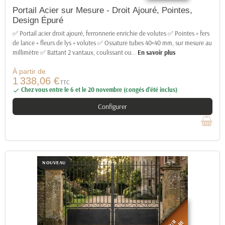
Portail Acier sur Mesure - Droit Ajouré, Pointes,
Design Épuré
✅ Portail acier droit ajouré, ferronnerie enrichie de volutes ✅ Pointes + fers
de lance + fleurs de lys + volutes ✅ Ossature tubes 40×40 mm, sur mesure au
millimètre ✅ Battant 2 vantaux, coulissant ou
…
En savoir plus
À partir de
1 338,06 €
TTC
Chez vous entre le 6 et le 20 novembre (congés d’été inclus)

Configurer
NOUVEAU
SUR