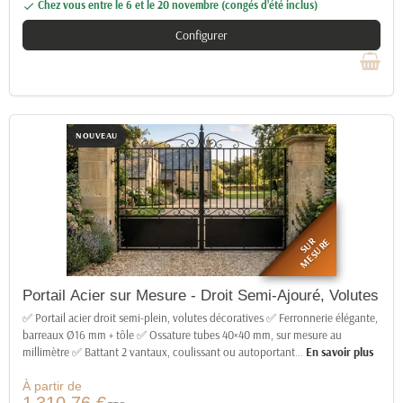
Chez vous entre le 6 et le 20 novembre (congés d’été inclus)

Configurer
NOUVEAU
SUR
MESURE
Portail Acier sur Mesure - Droit Semi-Ajouré, Volutes
✅ Portail acier droit semi-plein, volutes décoratives ✅ Ferronnerie élégante,
barreaux Ø16 mm + tôle ✅ Ossature tubes 40×40 mm, sur mesure au
millimètre ✅ Battant 2 vantaux, coulissant ou autoportant
…
En savoir plus
À partir de