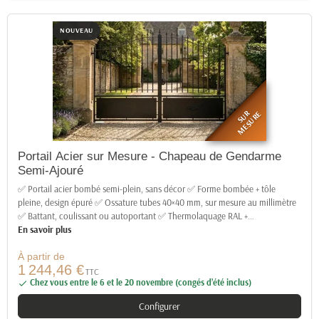
NOUVEAU
SUR
MESURE
Portail Acier sur Mesure - Chapeau de Gendarme
Semi-Ajouré
✅ Portail acier bombé semi-plein, sans décor ✅ Forme bombée + tôle
pleine, design épuré ✅ Ossature tubes 40×40 mm, sur mesure au millimètre
✅ Battant, coulissant ou autoportant ✅ Thermolaquage RAL +
…
En savoir plus
À partir de
1 244,46 €
TTC
Chez vous entre le 6 et le 20 novembre (congés d’été inclus)

Configurer