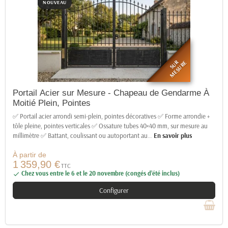
NOUVEAU
SUR
MESURE
Portail Acier sur Mesure - Chapeau de Gendarme À
Moitié Plein, Pointes
✅ Portail acier arrondi semi-plein, pointes décoratives ✅ Forme arrondie +
tôle pleine, pointes verticales ✅ Ossature tubes 40×40 mm, sur mesure au
millimètre ✅ Battant, coulissant ou autoportant au
…
En savoir plus
À partir de
1 359,90 €
TTC
Chez vous entre le 6 et le 20 novembre (congés d’été inclus)

Configurer