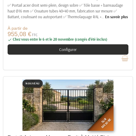
✅ Portail acier droit semi-plein, design sobre ✅ Tôle basse + barreaudage
haut Ø16 mm ✅ Ossature tubes 40×40 mm, fabrication sur mesure ✅
Battant, coulissant ou autoportant ✅ Thermolaquage RAL +
…
En savoir plus
À partir de
955,08 €
TTC
Chez vous entre le 6 et le 20 novembre (congés d’été inclus)

Configurer
NOUVEAU
SUR
MESURE