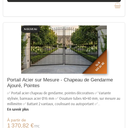
NOUVEAU
SUR
MESURE
Portail Acier sur Mesure - Chapeau de Gendarme
Ajouré, Pointes
✅ Portail acier chapeau de gendarme, pointes décoratives ✅ Variante
stylisée, barreaux acier Ø16 mm ✅ Ossature tubes 40×40 mm, sur mesure au
millimètre ✅ Battant 2 vantaux, coulissant ou autoportant ✅
…
En savoir plus
À partir de
1 370,82 €
TTC