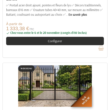
✅ Portail acier droit ajouré, pointes et fleurs de lys ✅ Décors traditionnels,
barreaux Ø16 mm ✅ Ossature tubes 40×40 mm, sur mesure au millimètre ✅
Battant, coulissant ou autoportant au choix ✅
…
En savoir plus
À partir de
1 333,38 €
TTC
Chez vous entre le 6 et le 20 novembre (congés d’été inclus)

Configurer
NOUVEAU
SUR
MESURE