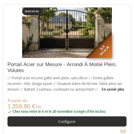
NOUVEAU
SUR
MESURE
Portail Acier sur Mesure - Arrondi À Moitié Plein,
Volutes
✅ Portail acier incurvé galbé semi-plein, sans décor ✅ Forme galbée
incurvée + tôle, design épuré ✅ Ossature tubes 40×40 mm, fabrication sur
mesure ✅ Battant 2 vantaux, coulissant ou autoportant ✅
…
En savoir plus
À partir de
1 359,90 €
TTC
Chez vous entre le 6 et le 20 novembre (congés d’été inclus)

Configurer