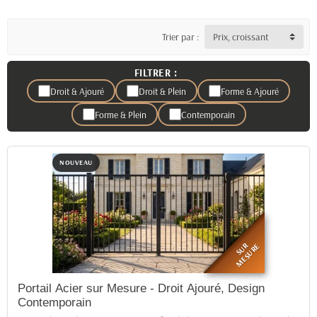
Trier par :
Prix, croissant
FILTRER :
Droit & Ajouré
Droit & Plein
Forme & Ajouré
Forme & Plein
Contemporain
NOUVEAU
SUR
MESURE
Portail Acier sur Mesure - Droit Ajouré, Design
Contemporain