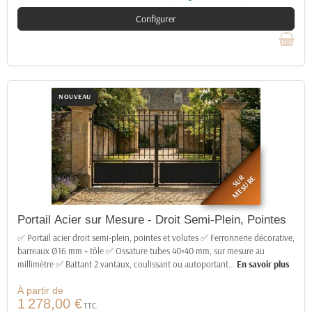
Configurer
NOUVEAU
SUR
MESURE
Portail Acier sur Mesure - Droit Semi-Plein, Pointes
✅ Portail acier droit semi-plein, pointes et volutes ✅ Ferronnerie décorative,
barreaux Ø16 mm + tôle ✅ Ossature tubes 40×40 mm, sur mesure au
millimètre ✅ Battant 2 vantaux, coulissant ou autoportant
…
En savoir plus
À partir de
1 278,00 €
TTC