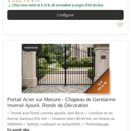
1 310,76 €
TTC
Chez vous entre le 6 et le 20 novembre (congés d’été inclus)

Configurer
NOUVEAU
SUR
MESURE
Portail Acier sur Mesure - Chapeau de Gendarme
Inversé Ajouré, Ronds de Décoration
✅ Portail acier forme convexe ajourée, sans décor ✅ Courbure en arc
inversé, barreaux Ø16 mm ✅ Ossature tubes 40×40 mm, sur mesure au
millimètre ✅ Battant, coulissant ou autoportant ✅ Thermolaquage
…
En savoir plus