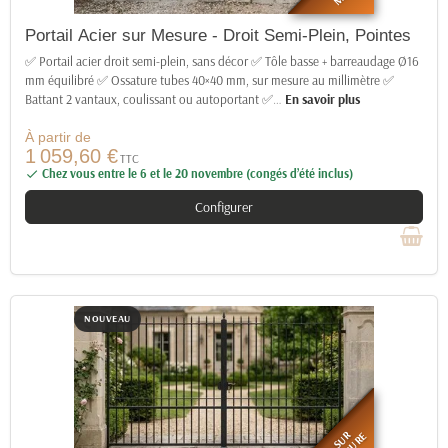
Portail Acier sur Mesure - Droit Semi-Plein, Pointes
✅ Portail acier droit semi-plein, sans décor ✅ Tôle basse + barreaudage Ø16
mm équilibré ✅ Ossature tubes 40×40 mm, sur mesure au millimètre ✅
Battant 2 vantaux, coulissant ou autoportant ✅
…
En savoir plus
À partir de
1 059,60 €
TTC
Chez vous entre le 6 et le 20 novembre (congés d’été inclus)

Configurer
NOUVEAU
SUR