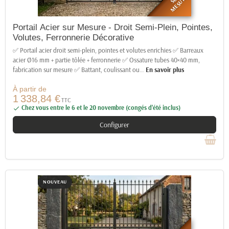
MESURE
Portail Acier sur Mesure - Droit Semi-Plein, Pointes,
Volutes, Ferronnerie Décorative
✅ Portail acier droit semi-plein, pointes et volutes enrichies ✅ Barreaux
acier Ø16 mm + partie tôlée + ferronnerie ✅ Ossature tubes 40×40 mm,
fabrication sur mesure ✅ Battant, coulissant ou
…
En savoir plus
À partir de
1 338,84 €
TTC
Chez vous entre le 6 et le 20 novembre (congés d’été inclus)

Configurer
NOUVEAU