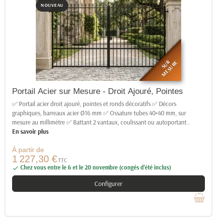
NOUVEAU
SUR
MESURE
Portail Acier sur Mesure - Droit Ajouré, Pointes
✅ Portail acier droit ajouré, pointes et ronds décoratifs ✅ Décors
graphiques, barreaux acier Ø16 mm ✅ Ossature tubes 40×40 mm, sur
mesure au millimètre ✅ Battant 2 vantaux, coulissant ou autoportant
…
En savoir plus
À partir de
1 227,30 €
TTC
Chez vous entre le 6 et le 20 novembre (congés d’été inclus)

Configurer