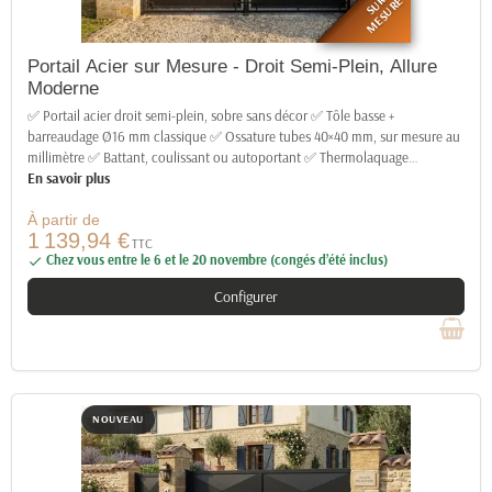
SUR
MESURE
Portail Acier sur Mesure - Droit Semi-Plein, Allure
Moderne
✅ Portail acier droit semi-plein, sobre sans décor ✅ Tôle basse +
barreaudage Ø16 mm classique ✅ Ossature tubes 40×40 mm, sur mesure au
millimètre ✅ Battant, coulissant ou autoportant ✅ Thermolaquage
…
En savoir plus
À partir de
1 139,94 €
TTC
Chez vous entre le 6 et le 20 novembre (congés d’été inclus)

Configurer
NOUVEAU