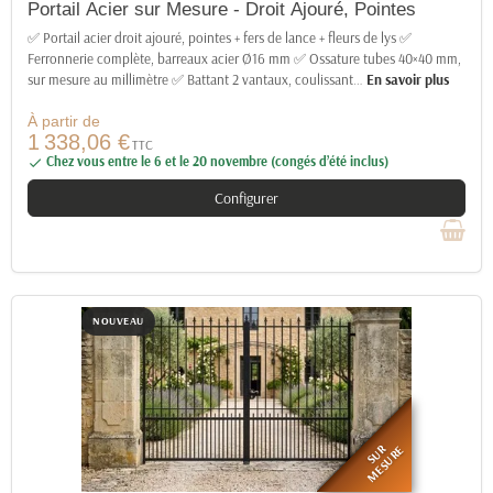
Portail Acier sur Mesure - Droit Ajouré, Pointes
✅ Portail acier droit ajouré, pointes + fers de lance + fleurs de lys ✅
Ferronnerie complète, barreaux acier Ø16 mm ✅ Ossature tubes 40×40 mm,
sur mesure au millimètre ✅ Battant 2 vantaux, coulissant
…
En savoir plus
À partir de
1 338,06 €
TTC
Chez vous entre le 6 et le 20 novembre (congés d’été inclus)

Configurer
NOUVEAU
SUR
MESURE