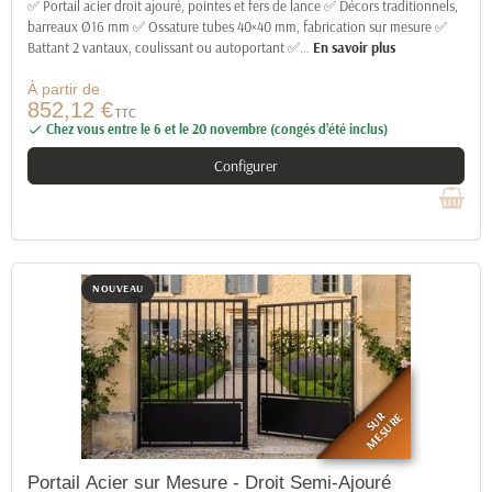
✅ Portail acier droit ajouré, pointes et fers de lance ✅ Décors traditionnels,
barreaux Ø16 mm ✅ Ossature tubes 40×40 mm, fabrication sur mesure ✅
Battant 2 vantaux, coulissant ou autoportant ✅
…
En savoir plus
À partir de
852,12 €
TTC
Chez vous entre le 6 et le 20 novembre (congés d’été inclus)

Configurer
NOUVEAU
SUR
MESURE
Portail Acier sur Mesure - Droit Semi-Ajouré