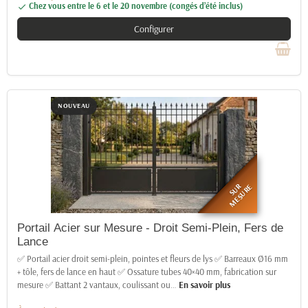
Chez vous entre le 6 et le 20 novembre (congés d’été inclus)

Configurer
NOUVEAU
SUR
MESURE
Portail Acier sur Mesure - Droit Semi-Plein, Fers de
Lance
✅ Portail acier droit semi-plein, pointes et fleurs de lys ✅ Barreaux Ø16 mm
+ tôle, fers de lance en haut ✅ Ossature tubes 40×40 mm, fabrication sur
mesure ✅ Battant 2 vantaux, coulissant ou
…
En savoir plus