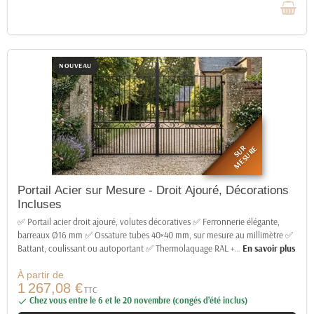
NOUVEAU
SUR
MESURE
Portail Acier sur Mesure - Droit Ajouré, Décorations
Incluses
✅ Portail acier droit ajouré, volutes décoratives ✅ Ferronnerie élégante,
barreaux Ø16 mm ✅ Ossature tubes 40×40 mm, sur mesure au millimètre ✅
Battant, coulissant ou autoportant ✅ Thermolaquage RAL +
…
En savoir plus
À partir de
1 267,08 €
TTC
Chez vous entre le 6 et le 20 novembre (congés d’été inclus)
