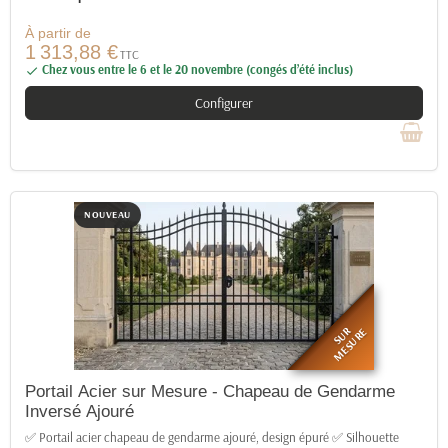
À partir de
1 313,88 €
TTC
Chez vous entre le 6 et le 20 novembre (congés d’été inclus)

Configurer
NOUVEAU
SUR
MESURE
Portail Acier sur Mesure - Chapeau de Gendarme
Inversé Ajouré
✅ Portail acier chapeau de gendarme ajouré, design épuré ✅ Silhouette