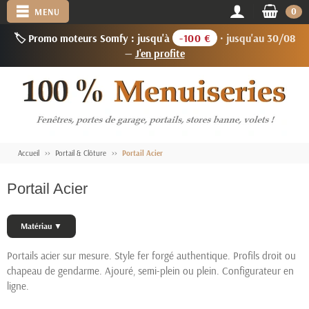
0
MENU
🏷️ Promo moteurs Somfy : jusqu'à
-100 €
· jusqu'au 30/08
—
J'en profite
Accueil
Portail & Clôture
Portail Acier
Portail Acier
Matériau ▼
Portails acier sur mesure. Style fer forgé authentique. Profils droit ou
chapeau de gendarme. Ajouré, semi-plein ou plein. Configurateur en
ligne.