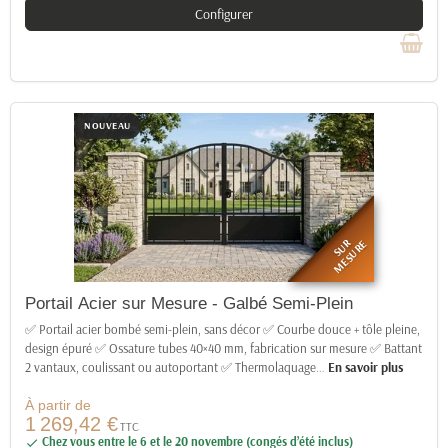
Configurer
NOUVEAU
SUR
MESURE
Portail Acier sur Mesure - Galbé Semi-Plein
✅ Portail acier bombé semi-plein, sans décor ✅ Courbe douce + tôle pleine,
design épuré ✅ Ossature tubes 40×40 mm, fabrication sur mesure ✅ Battant
2 vantaux, coulissant ou autoportant ✅ Thermolaquage
…
En savoir plus
À partir de
1 269,42 €
TTC
Chez vous entre le 6 et le 20 novembre (congés d’été inclus)
