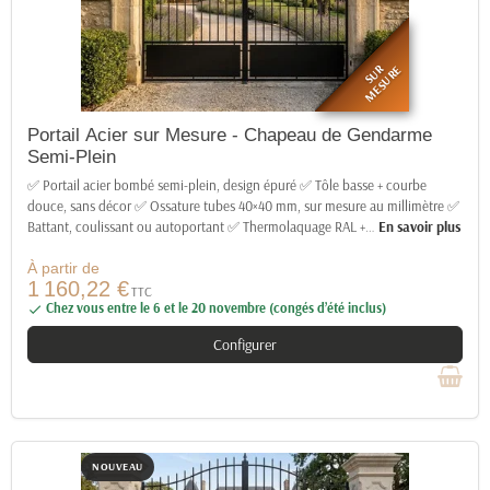
SUR
MESURE
Portail Acier sur Mesure - Chapeau de Gendarme
Semi-Plein
✅ Portail acier bombé semi-plein, design épuré ✅ Tôle basse + courbe
douce, sans décor ✅ Ossature tubes 40×40 mm, sur mesure au millimètre ✅
Battant, coulissant ou autoportant ✅ Thermolaquage RAL +
…
En savoir plus
À partir de
1 160,22 €
TTC
Chez vous entre le 6 et le 20 novembre (congés d’été inclus)

Configurer
NOUVEAU