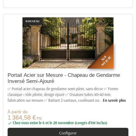
NOUVEAU
SUR
MESURE
Portail Acier sur Mesure - Chapeau de Gendarme
Inversé Semi-Ajouré
✅ Portail acier chapeau de gendarme semi-plein, sans décor ✅ Forme
classique + tôle pleine, design épuré ✅ Ossature tubes 40×40 mm,
fabrication sur mesure ✅ Battant 2 vantaux, coulissant ou
…
En savoir plus
À partir de
1 364,58 €
TTC
Chez vous entre le 6 et le 20 novembre (congés d’été inclus)

Configurer