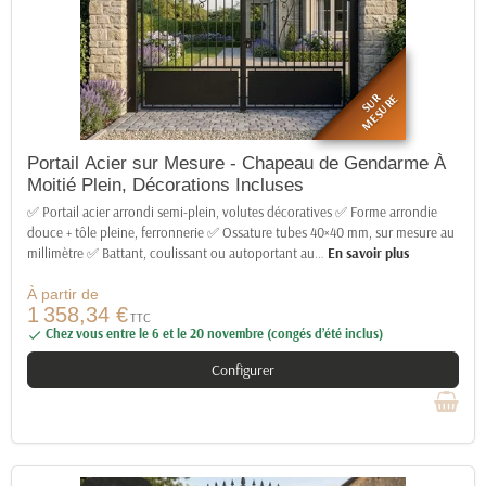
SUR
MESURE
Portail Acier sur Mesure - Chapeau de Gendarme À
Moitié Plein, Décorations Incluses
✅ Portail acier arrondi semi-plein, volutes décoratives ✅ Forme arrondie
douce + tôle pleine, ferronnerie ✅ Ossature tubes 40×40 mm, sur mesure au
millimètre ✅ Battant, coulissant ou autoportant au
…
En savoir plus
À partir de
1 358,34 €
TTC
Chez vous entre le 6 et le 20 novembre (congés d’été inclus)

Configurer