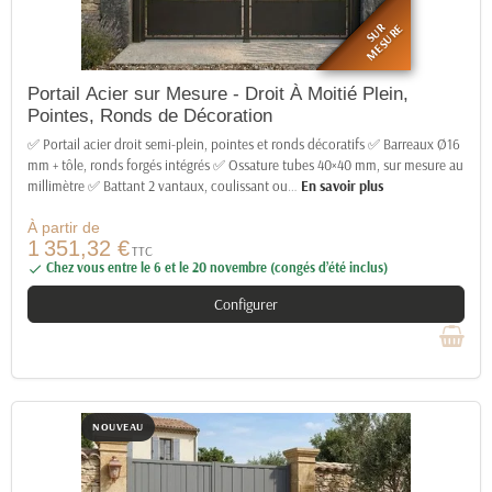
SUR
MESURE
Portail Acier sur Mesure - Droit À Moitié Plein,
Pointes, Ronds de Décoration
✅ Portail acier droit semi-plein, pointes et ronds décoratifs ✅ Barreaux Ø16
mm + tôle, ronds forgés intégrés ✅ Ossature tubes 40×40 mm, sur mesure au
millimètre ✅ Battant 2 vantaux, coulissant ou
…
En savoir plus
À partir de
1 351,32 €
TTC
Chez vous entre le 6 et le 20 novembre (congés d’été inclus)

Configurer
NOUVEAU