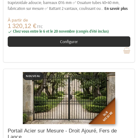
trapézoïdale adoucie, barreaux Ø16 mm ✅ Ossature tubes 40×40 mm,
fabrication sur mesure ✅ Battant 2 vantaux, coulissant ou
…
En savoir plus
À partir de
1 320,12 €
TTC
Chez vous entre le 6 et le 20 novembre (congés d’été inclus)

Configurer
NOUVEAU
SUR
MESURE
Portail Acier sur Mesure - Droit Ajouré, Fers de
Lance