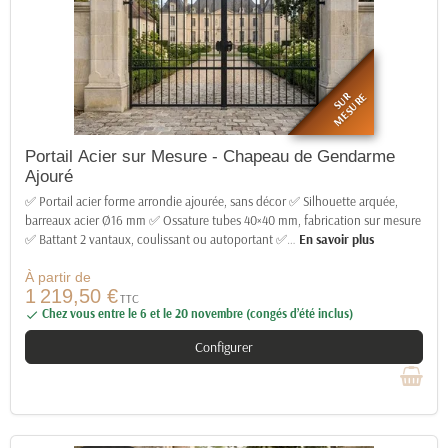
SUR
MESURE
Portail Acier sur Mesure - Chapeau de Gendarme
Ajouré
✅ Portail acier forme arrondie ajourée, sans décor ✅ Silhouette arquée,
barreaux acier Ø16 mm ✅ Ossature tubes 40×40 mm, fabrication sur mesure
✅ Battant 2 vantaux, coulissant ou autoportant ✅
…
En savoir plus
À partir de
1 219,50 €
TTC
Chez vous entre le 6 et le 20 novembre (congés d’été inclus)

Configurer