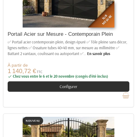
SUR
MESURE
Portail Acier sur Mesure - Contemporain Plein
✅ Portail acier contemporain plein, design épuré ✅ Tôle pleine sans décor,
lignes nettes ✅ Ossature tubes 40×40 mm, sur mesure au millimètre ✅
Battant 2 vantaux, coulissant ou autoportant ✅
…
En savoir plus
À partir de
1 140,72 €
TTC
Chez vous entre le 6 et le 20 novembre (congés d’été inclus)

Configurer
NOUVEAU