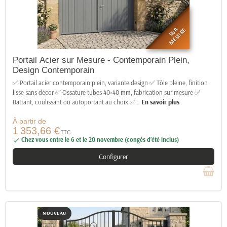
SUR
MESURE
Portail Acier sur Mesure - Contemporain Plein,
Design Contemporain
✅ Portail acier contemporain plein, variante design ✅ Tôle pleine, finition
lisse sans décor ✅ Ossature tubes 40×40 mm, fabrication sur mesure ✅
Battant, coulissant ou autoportant au choix ✅
…
En savoir plus
À partir de
1 353,66 €
TTC
Chez vous entre le 6 et le 20 novembre (congés d’été inclus)

Configurer
NOUVEAU