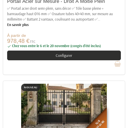
Portail Acier sur Mesure - Droit À Moitié Plein
✅ Portail acier droit semi-plein, sans décor ✅ Tôle basse pleine +
barreaudage haut Ø16 mm ✅ Ossature tubes 40×40 mm, sur mesure au
millimètre ✅ Battant 2 vantaux, coulissant ou autoportant ✅
…
En savoir plus
À partir de
978,48 €
TTC
Chez vous entre le 6 et le 20 novembre (congés d’été inclus)

Configurer
NOUVEAU
SUR
MESURE