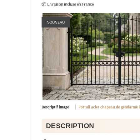
📦 Livraison incluse en France
NOUVEAU
Descriptif image
Portail acier chapeau de gendarme i
DESCRIPTION