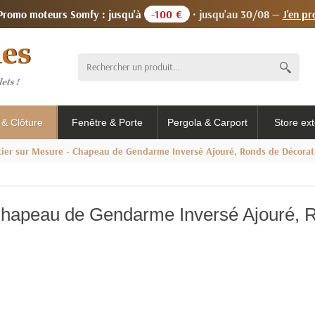
 Promo moteurs Somfy : jusqu'à
-100 €
· jusqu'au 30/08 —
J'en pr
l & Clôture
Fenêtre & Porte
Pergola & Carport
Store ext
Acier sur Mesure - Chapeau de Gendarme Inversé Ajouré, Ronds de Décorat
 Chapeau de Gendarme Inversé Ajouré, 