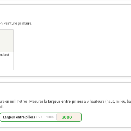
on Peinture primaire.
nc brut
ure en millimètres. Mesurez la
largeur entre piliers
à 3 hauteurs (haut, milieu, ba
il.
Largeur entre piliers
(1500 - 5000)