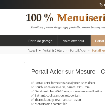
🏷️
Porte de garage
Volet extérieur
Portai
Accueil
Portail & Clôture
Portail Acier
Portail 
Portail Acier sur Mesure -
✅ Portail acier forme convexe ajourée, sans décor
✅ Courbure en arc inversé, barreaux Ø16 mm
✅ Ossature tubes 40×40 mm, sur mesure au millimètre
✅ Battant, coulissant ou autoportant
✅ Thermolaquage RAL + anticorrosion
✅ Motorisation compatible