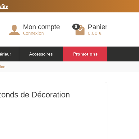
ofite
Mon compte
Panier
0
Connexion
0,00 €
érieur
Accessoires
Promotions
ion
Ronds de Décoration