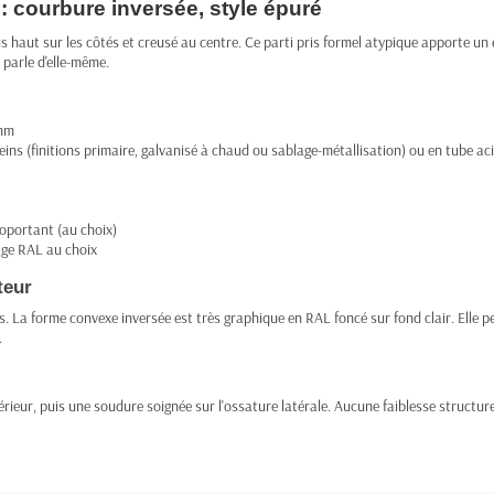
 : courbure inversée, style épuré
s haut sur les côtés et creusé au centre. Ce parti pris formel atypique apporte un e
 parle d'elle-même.
 mm
ns (finitions primaire, galvanisé à chaud ou sablage-métallisation) ou en tube acie
oportant (au choix)
age RAL au choix
teur
 La forme convexe inversée est très graphique en RAL foncé sur fond clair. Elle p
.
ur, puis une soudure soignée sur l'ossature latérale. Aucune faiblesse structurelle