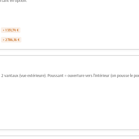
rtant en option.
+ 1 351,74 €
+ 2 786,16 €
2 vantaux (vue extérieure). Poussant = ouverture vers l'intérieur (on pousse le port