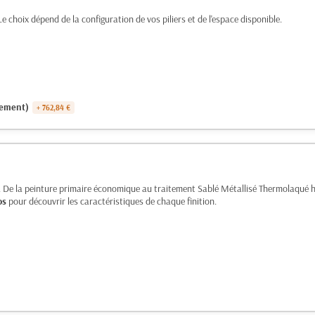
e choix dépend de la configuration de vos piliers et de l'espace disponible.
uement)
+ 762,84 €
ure. De la peinture primaire économique au traitement Sablé Métallisé Thermolaqué
os
pour découvrir les caractéristiques de chaque finition.