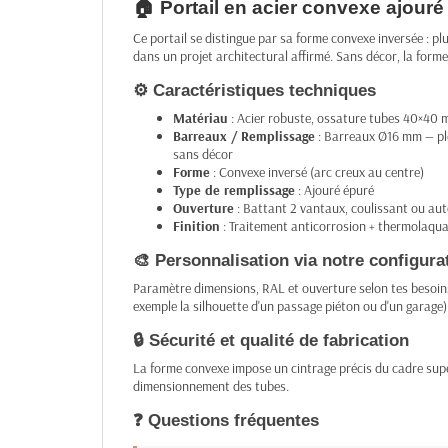
🏠 Portail en acier convexe ajouré
Ce portail se distingue par sa forme convexe inversée : plu
dans un projet architectural affirmé. Sans décor, la forme
⚙️ Caractéristiques techniques
Matériau
: Acier robuste, ossature tubes 40×40
Barreaux / Remplissage
: Barreaux Ø16 mm — plei
sans décor
Forme
: Convexe inversé (arc creux au centre)
Type de remplissage
: Ajouré épuré
Ouverture
: Battant 2 vantaux, coulissant ou aut
Finition
: Traitement anticorrosion + thermolaqu
🎨 Personnalisation via notre configura
Paramètre dimensions, RAL et ouverture selon tes besoins.
exemple la silhouette d'un passage piéton ou d'un garage)
🔒 Sécurité et qualité de fabrication
La forme convexe impose un cintrage précis du cadre supérie
dimensionnement des tubes.
❓ Questions fréquentes