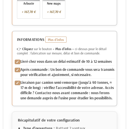
Arbuste
New maps
+ 167,70 €
+ 167,70 €
-
+
-
+
INFORMATIONS
👉
Cliquez
sur le bouton «
Plus d'infos
» ci-dessus pour le détail
complet : fabrication sur mesure, délai et bon de commande.
Livré chez vous dans un délai estimatif de 10 à 12 semaines
Après commande : Un bon de commande vous sera transmis
pour vérification et ajustement, si nécessaire.
Livraison par camion semi-remorque (jusqu'à 40 tonnes, ≈
17 m de long) : vérifiez l'accessibilité de votre adresse. Accès
difficile ? Contactez-nous avant commande : nous ferons
une demande auprès de l'usine pour étudier les possibilités.
Récapitulatif de votre configuration
Type d'ouverture :
Battant 2 vantaux