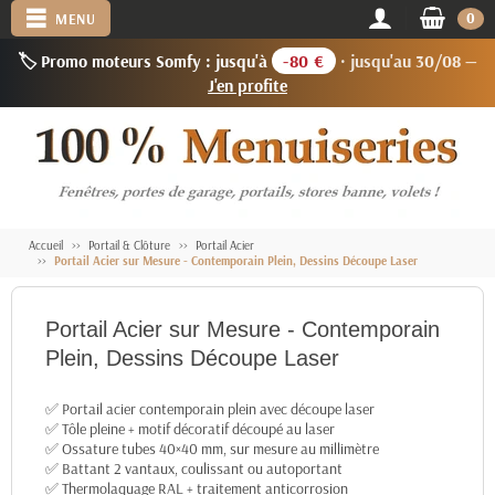
0
MENU
🏷️ Promo moteurs Somfy : jusqu'à
-80 €
· jusqu'au 30/08 —
J'en profite
Accueil
Portail & Clôture
Portail Acier
Portail Acier sur Mesure - Contemporain Plein, Dessins Découpe Laser
Portail Acier sur Mesure - Contemporain
Plein, Dessins Découpe Laser
✅ Portail acier contemporain plein avec découpe laser
✅ Tôle pleine + motif décoratif découpé au laser
✅ Ossature tubes 40×40 mm, sur mesure au millimètre
✅ Battant 2 vantaux, coulissant ou autoportant
✅ Thermolaquage RAL + traitement anticorrosion