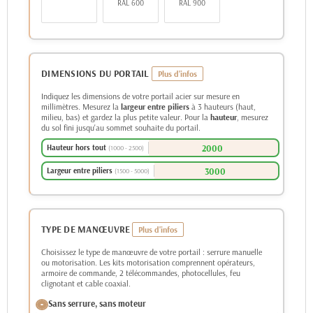
RAL 600
RAL 900
DIMENSIONS DU PORTAIL
Indiquez les dimensions de votre portail acier sur mesure en
millimètres. Mesurez la
largeur entre piliers
à 3 hauteurs (haut,
milieu, bas) et gardez la plus petite valeur. Pour la
hauteur
, mesurez
du sol fini jusqu'au sommet souhaite du portail.
Hauteur hors tout
(1000 - 2500)
Largeur entre piliers
(1500 - 5000)
TYPE DE MANŒUVRE
Choisissez le type de manœuvre de votre portail : serrure manuelle
ou motorisation. Les kits motorisation comprennent opérateurs,
armoire de commande, 2 télécommandes, photocellules, feu
clignotant et cable coaxial.
Sans serrure, sans moteur