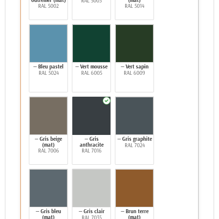
outremer (mat)
(mat)
RAL 5003
RAL 5002
RAL 5014
— Bleu pastel
— Vert mousse
— Vert sapin
RAL 5024
RAL 6005
RAL 6009
— Gris beige
— Gris
— Gris graphite
(mat)
anthracite
RAL 7024
RAL 7006
RAL 7016
— Gris bleu
— Gris clair
— Brun terre
(mat)
(mat)
RAL 7035