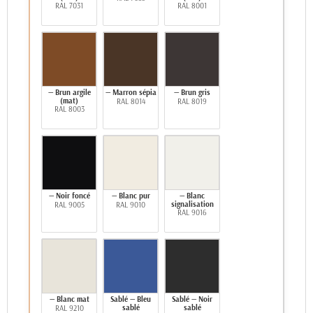
RAL 7031
RAL 8001
— Brun argile
— Marron sépia
— Brun gris
(mat)
RAL 8014
RAL 8019
RAL 8003
— Noir foncé
— Blanc pur
— Blanc
signalisation
RAL 9005
RAL 9010
RAL 9016
— Blanc mat
Sablé — Bleu
Sablé — Noir
sablé
sablé
RAL 9210