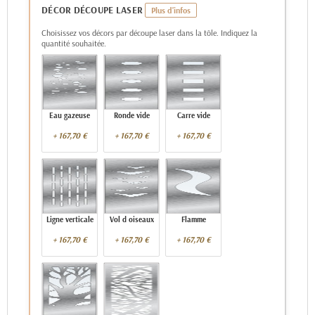
DÉCOR DÉCOUPE LASER
Choisissez vos décors par découpe laser dans la tôle. Indiquez la
quantité souhaitée.
Eau gazeuse
Ronde vide
Carre vide
+ 167,70 €
+ 167,70 €
+ 167,70 €
-
+
-
+
-
+
Ligne verticale
Vol d oiseaux
Flamme
+ 167,70 €
+ 167,70 €
+ 167,70 €
-
+
-
+
-
+