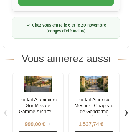
Chez vous entre le 6 et le 20 novembre

(congés d’été inclus)
Vous aimerez aussi
Portail Aluminium
Portail Acier sur
‹
›
Sur-Mesure
Mesure - Chapeau
Gamme Architecte
de Gendarme
| Design
Inversé Ajouré,
Contemporain
Fers de Lance
999,00 €
1 537,74 €
TTC
TTC