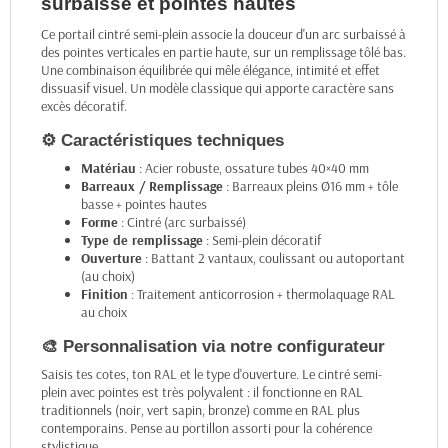
surbaissé et pointes hautes
Ce portail cintré semi-plein associe la douceur d'un arc surbaissé à
des pointes verticales en partie haute, sur un remplissage tôlé bas.
Une combinaison équilibrée qui mêle élégance, intimité et effet
dissuasif visuel. Un modèle classique qui apporte caractère sans
excès décoratif.
⚙️ Caractéristiques techniques
Matériau
: Acier robuste, ossature tubes 40×40 mm
Barreaux / Remplissage
: Barreaux pleins Ø16 mm + tôle
basse + pointes hautes
Forme
: Cintré (arc surbaissé)
Type de remplissage
: Semi-plein décoratif
Ouverture
: Battant 2 vantaux, coulissant ou autoportant
(au choix)
Finition
: Traitement anticorrosion + thermolaquage RAL
au choix
🎨 Personnalisation via notre configurateur
Saisis tes cotes, ton RAL et le type d'ouverture. Le cintré semi-
plein avec pointes est très polyvalent : il fonctionne en RAL
traditionnels (noir, vert sapin, bronze) comme en RAL plus
contemporains. Pense au portillon assorti pour la cohérence
stylistique.