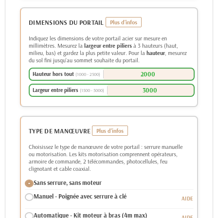
DIMENSIONS DU PORTAIL
Indiquez les dimensions de votre portail acier sur mesure en
millimètres. Mesurez la
largeur entre piliers
à 3 hauteurs (haut,
milieu, bas) et gardez la plus petite valeur. Pour la
hauteur
, mesurez
du sol fini jusqu'au sommet souhaite du portail.
Hauteur hors tout
(1000 - 2500)
Largeur entre piliers
(1500 - 5000)
TYPE DE MANŒUVRE
Choisissez le type de manœuvre de votre portail : serrure manuelle
ou motorisation. Les kits motorisation comprennent opérateurs,
armoire de commande, 2 télécommandes, photocellules, feu
clignotant et cable coaxial.
Sans serrure, sans moteur
Manuel - Poignée avec serrure à clé
Automatique - Kit moteur à bras (4m max)