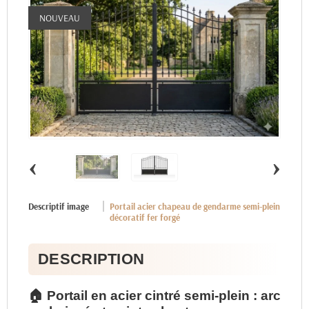
NOUVEAU
‹
›
Descriptif image
Portail acier chapeau de gendarme semi-plein
décoratif fer forgé
DESCRIPTION
🏠 Portail en acier cintré semi-plein : arc