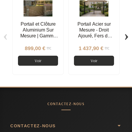
Portail et Clôture
Portail Acier sur
‹
›
Aluminium Sur
Mesure - Droit
Mesure | Gamme
Ajouré, Fers de
Contemporaine
Lance, Décoration
Ronds
899,00 €
1 437,90 €
TTC
TTC
Voir
Voir
CONTACTEZ-NOUS
CONTACTEZ-NOUS