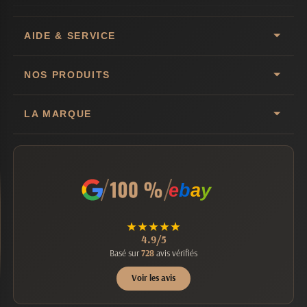
AIDE & SERVICE
NOS PRODUITS
LA MARQUE
e
b
a
y
★
★
★
★
★
4.9/5
Basé sur
728
avis vérifiés
Voir les avis