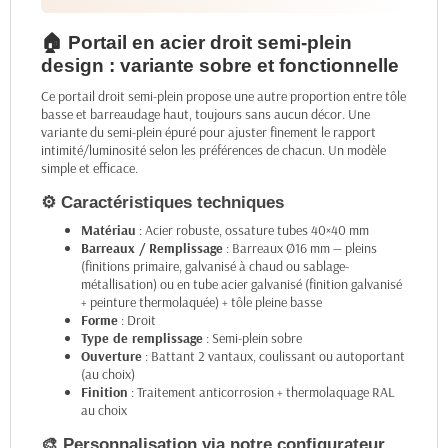
🏠 Portail en acier droit semi-plein
design : variante sobre et fonctionnelle
Ce portail droit semi-plein propose une autre proportion entre tôle
basse et barreaudage haut, toujours sans aucun décor. Une
variante du semi-plein épuré pour ajuster finement le rapport
intimité/luminosité selon les préférences de chacun. Un modèle
simple et efficace.
⚙️ Caractéristiques techniques
Matériau
: Acier robuste, ossature tubes 40×40 mm
Barreaux / Remplissage
: Barreaux Ø16 mm — pleins
(finitions primaire, galvanisé à chaud ou sablage-
métallisation) ou en tube acier galvanisé (finition galvanisé
+ peinture thermolaquée) + tôle pleine basse
Forme
: Droit
Type de remplissage
: Semi-plein sobre
Ouverture
: Battant 2 vantaux, coulissant ou autoportant
(au choix)
Finition
: Traitement anticorrosion + thermolaquage RAL
au choix
🎨 Personnalisation via notre configurateur