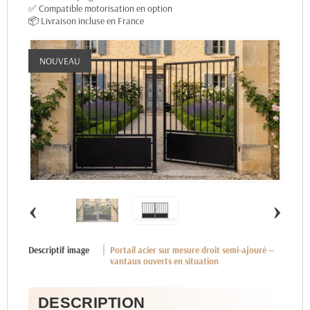
✅ Compatible motorisation en option
📦 Livraison incluse en France
NOUVEAU
‹
›
Descriptif image
Portail acier sur mesure droit semi-ajouré —
vantaux ouverts en situation
DESCRIPTION