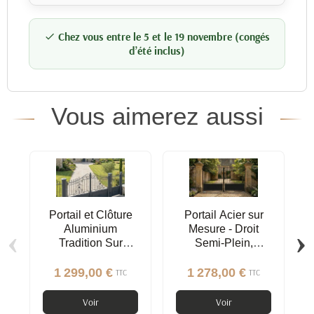
Chez vous entre le 5 et le 19 novembre (congés

d’été inclus)
Vous aimerez aussi
Portail et Clôture
Portail Acier sur
‹
›
Aluminium
Mesure - Droit
Tradition Sur
Semi-Plein,
Mesure | Style Fer
Pointes
Forgé
1 299,00 €
1 278,00 €
TTC
TTC
Voir
Voir