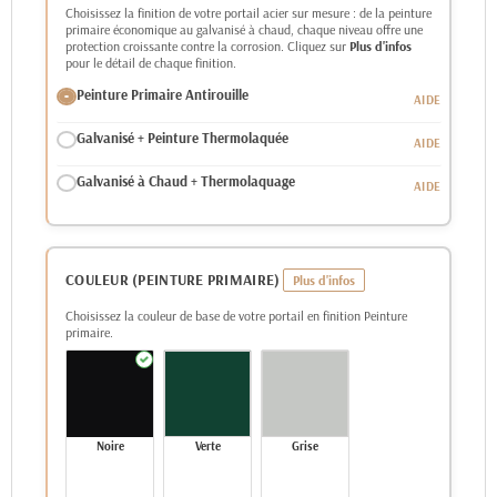
Choisissez la finition de votre portail acier sur mesure : de la peinture
primaire économique au galvanisé à chaud, chaque niveau offre une
protection croissante contre la corrosion. Cliquez sur
Plus d'infos
pour le détail de chaque finition.
Peinture Primaire Antirouille
Galvanisé + Peinture Thermolaquée
Galvanisé à Chaud + Thermolaquage
COULEUR (PEINTURE PRIMAIRE)
Choisissez la couleur de base de votre portail en finition Peinture
primaire.
Noire
Verte
Grise