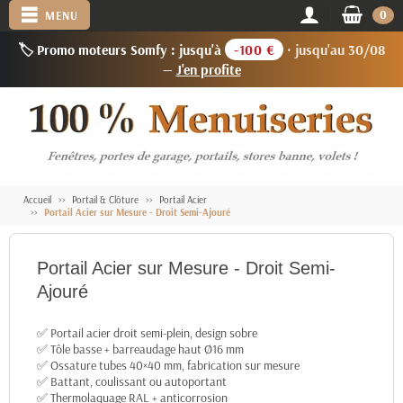
0
MENU
🏷️ Promo moteurs Somfy : jusqu'à
-100 €
· jusqu'au 30/08
—
J'en profite
Accueil
Portail & Clôture
Portail Acier
Portail Acier sur Mesure - Droit Semi-Ajouré
Portail Acier sur Mesure - Droit Semi-
Ajouré
✅ Portail acier droit semi-plein, design sobre
✅ Tôle basse + barreaudage haut Ø16 mm
✅ Ossature tubes 40×40 mm, fabrication sur mesure
✅ Battant, coulissant ou autoportant
✅ Thermolaquage RAL + anticorrosion