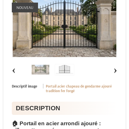
NOUVEAU
‹
›
Descriptif image
Portail acier chapeau de gendarme ajouré
tradition fer forgé
DESCRIPTION
🏠 Portail en acier arrondi ajouré :