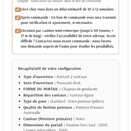
complet : fabrication sur mesure, délai et bon de commande.
Livré chez vous dans un délai estimatif de 10 à 12 semaines
Après commande : Un bon de commande vous sera transmis
pour vérification et ajustement, si nécessaire.
Livraison par camion semi-remorque (jusqu'à 40 tonnes, ≈
17 m de long) : vérifiez l'accessibilité de votre adresse. Accès
difficile ? Contactez-nous avant commande : nous ferons
une demande auprès de l'usine pour étudier les possibilités.
Récapitulatif de votre configuration
Type d'ouverture :
Battant 2 vantaux
Sens d'ouverture :
Poussant droit
FORME DU PORTAIL :
Chapeau de gendarme
Répartition des vantaux :
Vantaux égaux
Type de pose :
Standard - Entre poteaux (piliers)
Qualité de finition peinture :
Peinture Primaire
Antirouille
Couleur (Peinture primaire) :
Noire
Dimensions du portail :
Hauteur hors tout : 2000
,
Largeur entre piliers : 3000