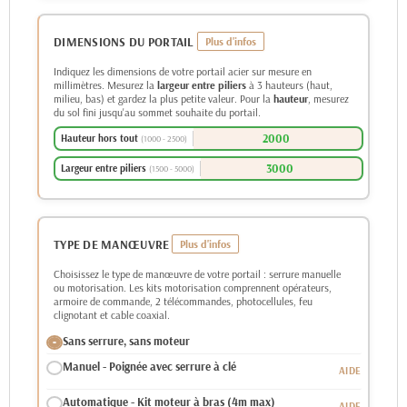
DIMENSIONS DU PORTAIL
Indiquez les dimensions de votre portail acier sur mesure en
millimètres. Mesurez la
largeur entre piliers
à 3 hauteurs (haut,
milieu, bas) et gardez la plus petite valeur. Pour la
hauteur
, mesurez
du sol fini jusqu'au sommet souhaite du portail.
Hauteur hors tout
(1000 - 2500)
Largeur entre piliers
(1500 - 5000)
TYPE DE MANŒUVRE
Choisissez le type de manœuvre de votre portail : serrure manuelle
ou motorisation. Les kits motorisation comprennent opérateurs,
armoire de commande, 2 télécommandes, photocellules, feu
clignotant et cable coaxial.
Sans serrure, sans moteur
Manuel - Poignée avec serrure à clé
Automatique - Kit moteur à bras (4m max)