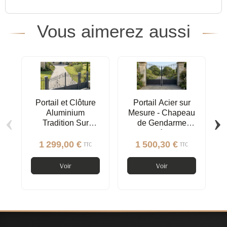
Vous aimerez aussi
Portail et Clôture
Portail Acier sur
‹
›
Aluminium
Mesure - Chapeau
Tradition Sur
de Gendarme
Mesure | Style Fer
Inversé Semi-
Forgé
Plein, Pointes,
1 299,00 €
1 500,30 €
TTC
TTC
Ronds
Voir
Voir