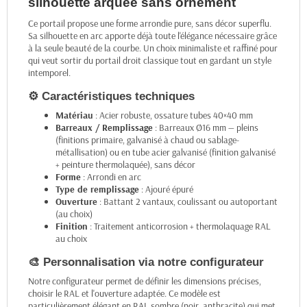
silhouette arquée sans ornement
Ce portail propose une forme arrondie pure, sans décor superflu.
Sa silhouette en arc apporte déjà toute l'élégance nécessaire grâce
à la seule beauté de la courbe. Un choix minimaliste et raffiné pour
qui veut sortir du portail droit classique tout en gardant un style
intemporel.
⚙️ Caractéristiques techniques
Matériau
: Acier robuste, ossature tubes 40×40 mm
Barreaux / Remplissage
: Barreaux Ø16 mm — pleins
(finitions primaire, galvanisé à chaud ou sablage-
métallisation) ou en tube acier galvanisé (finition galvanisé
+ peinture thermolaquée), sans décor
Forme
: Arrondi en arc
Type de remplissage
: Ajouré épuré
Ouverture
: Battant 2 vantaux, coulissant ou autoportant
(au choix)
Finition
: Traitement anticorrosion + thermolaquage RAL
au choix
🎨 Personnalisation via notre configurateur
Notre configurateur permet de définir les dimensions précises,
choisir le RAL et l'ouverture adaptée. Ce modèle est
particulièrement élégant en RAL sombre (noir, anthracite) qui met