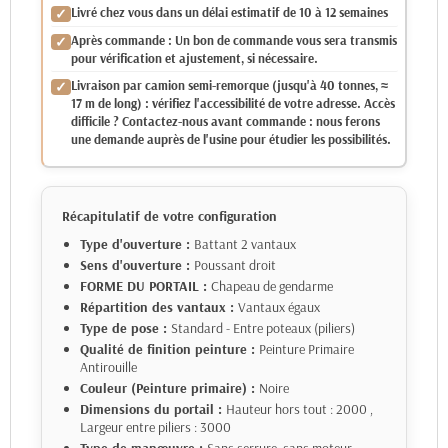
Livré chez vous dans un délai estimatif de 10 à 12 semaines
Après commande : Un bon de commande vous sera transmis
pour vérification et ajustement, si nécessaire.
Livraison par camion semi-remorque (jusqu'à 40 tonnes, ≈
17 m de long) : vérifiez l'accessibilité de votre adresse. Accès
difficile ? Contactez-nous avant commande : nous ferons
une demande auprès de l'usine pour étudier les possibilités.
Récapitulatif de votre configuration
Type d'ouverture :
Battant 2 vantaux
Sens d'ouverture :
Poussant droit
FORME DU PORTAIL :
Chapeau de gendarme
Répartition des vantaux :
Vantaux égaux
Type de pose :
Standard - Entre poteaux (piliers)
Qualité de finition peinture :
Peinture Primaire
Antirouille
Couleur (Peinture primaire) :
Noire
Dimensions du portail :
Hauteur hors tout : 2000
,
Largeur entre piliers : 3000
Type de manœuvre :
Sans serrure, sans moteur