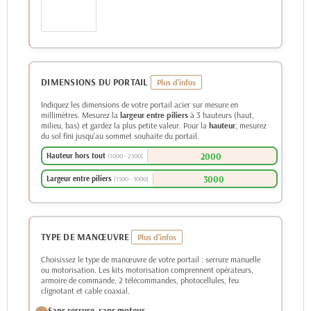
DIMENSIONS DU PORTAIL
Indiquez les dimensions de votre portail acier sur mesure en
millimètres. Mesurez la
largeur entre piliers
à 3 hauteurs (haut,
milieu, bas) et gardez la plus petite valeur. Pour la
hauteur
, mesurez
du sol fini jusqu'au sommet souhaite du portail.
Hauteur hors tout
(1000 - 2500)
Largeur entre piliers
(1500 - 5000)
TYPE DE MANŒUVRE
Choisissez le type de manœuvre de votre portail : serrure manuelle
ou motorisation. Les kits motorisation comprennent opérateurs,
armoire de commande, 2 télécommandes, photocellules, feu
clignotant et cable coaxial.
Sans serrure, sans moteur