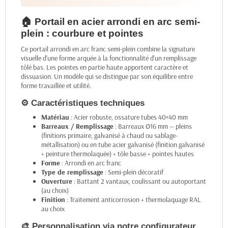
🏠 Portail en acier arrondi en arc semi-
plein : courbure et pointes
Ce portail arrondi en arc franc semi-plein combine la signature
visuelle d'une forme arquée à la fonctionnalité d'un remplissage
tôlé bas. Les pointes en partie haute apportent caractère et
dissuasion. Un modèle qui se distingue par son équilibre entre
forme travaillée et utilité.
⚙️ Caractéristiques techniques
Matériau
: Acier robuste, ossature tubes 40×40 mm
Barreaux / Remplissage
: Barreaux Ø16 mm — pleins
(finitions primaire, galvanisé à chaud ou sablage-
métallisation) ou en tube acier galvanisé (finition galvanisé
+ peinture thermolaquée) + tôle basse + pointes hautes
Forme
: Arrondi en arc franc
Type de remplissage
: Semi-plein décoratif
Ouverture
: Battant 2 vantaux, coulissant ou autoportant
(au choix)
Finition
: Traitement anticorrosion + thermolaquage RAL
au choix
🎨 Personnalisation via notre configurateur