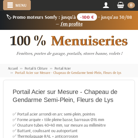
0
MENU
🏷️ Promo moteurs Somfy : jusqu'à
-100 €
· jusqu'au 30/08
—
J'en profite
Accueil
Portail & Clôture
Portail Acier
Portail Acier sur Mesure - Chapeau de Gendarme Semi-Plein, Fleurs de Lys
Portail Acier sur Mesure - Chapeau de
Gendarme Semi-Plein, Fleurs de Lys
✅ Portail acier arrondi en arc semi-plein, pointes
✅ Forme arquée + tôle pleine basse, barreaux Ø16 mm
✅ Ossature tubes 40×40 mm, sur mesure au millimètre
✅ Battant, coulissant ou autoportant
✅ Thermolaquage RAL + anticorrosion