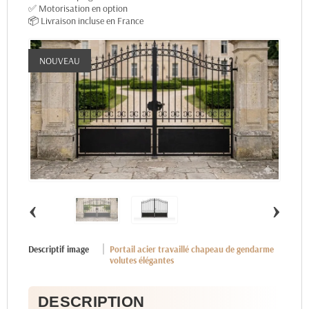
✅ Motorisation en option
📦 Livraison incluse en France
NOUVEAU
‹
›
Descriptif image
Portail acier travaillé chapeau de gendarme
volutes élégantes
DESCRIPTION