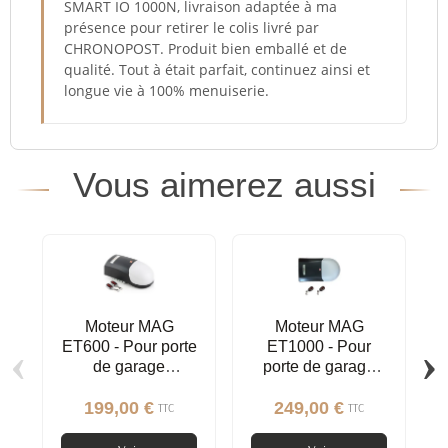
SMART IO 1000N, livraison adaptée à ma
présence pour retirer le colis livré par
CHRONOPOST. Produit bien emballé et de
qualité. Tout à était parfait, continuez ainsi et
longue vie à 100% menuiserie.
Vous aimerez aussi
Moteur MAG
Moteur MAG
‹
›
ET600 - Pour porte
ET1000 - Pour
de garage
porte de garage
sectionnelle,
sectionnelle,
basculante,
basculante,
199,00 €
249,00 €
TTC
TTC
latérale
latérale