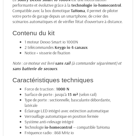
performante et évolutive grâce à la
technologie io-homecontrol
.
Compatible avec la box domotique
TaHoma
, il permet de piloter
votre porte de garage depuis un smartphone, de créer des
scénarios automatiques et de vérifier l'état d'ouverture à distance.
Contenu du kit
1 moteur Dexxo Smart io 1000N
2 télécommandes
Keygo io 4 canaux
Notice + visserie de fixation
Note : ce moteur est livré
sans rail
(à commander séparément) et
sans batterie de secours
.
Caractéristiques techniques
Force de traction :
1000 N
Surface de porte : jusqu'à
15 m²
(selon rail)
Type de porte : sectionnelle, basculante débordante,
latérale
Éclairage LED intégré avec extinction automatique
Verrouillage automatique en position fermée
Système anti-relevage intégré
Technologie
io-homecontrol
— compatible TaHoma
Fréquence radio : 868 MHz io