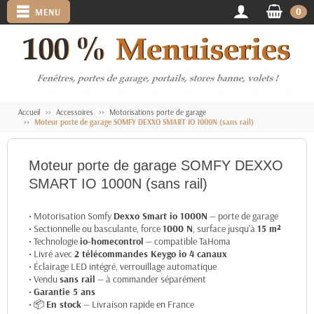
0
MENU
Accueil
Accessoires
Motorisations porte de garage
Moteur porte de garage SOMFY DEXXO SMART IO 1000N (sans rail)
Moteur porte de garage SOMFY DEXXO
SMART IO 1000N (sans rail)
• Motorisation Somfy
Dexxo Smart io 1000N
— porte de garage
• Sectionnelle ou basculante, force
1000 N
, surface jusqu'à
15 m²
• Technologie
io-homecontrol
— compatible TaHoma
• Livré avec
2 télécommandes Keygo io 4 canaux
• Éclairage LED intégré, verrouillage automatique
• Vendu
sans rail
— à commander séparément
•
Garantie 5 ans
• 📦
En stock
— Livraison rapide en France