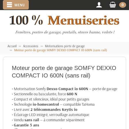
0
MENU
Accueil
Accessoires
Motorisations porte de garage
Moteur porte de garage SOMFY DEXXO COMPACT IO 600N (sans rail)
Moteur porte de garage SOMFY DEXXO
COMPACT IO 600N (sans rail)
• Motorisation Somfy
Dexxo Compact io 600N
— porte de garage
• Sectionnelle ou basculante, force
600 N
• Compact et silencieux, idéal pour petits garages
• Technologie
io-homecontrol
— compatible TaHoma
• Livré avec
2 télécommandes Keytis io
• Éclairage LED intégré, verrouillage automatique
• Vendu
sans rail
— à commander séparément
•
Garantie 5 ans