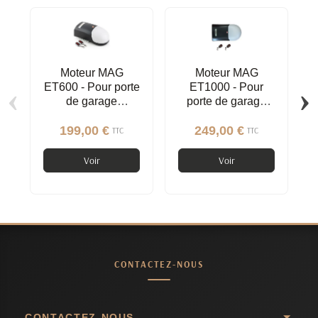
Moteur MAG
Moteur MAG
‹
›
ET600 - Pour porte
ET1000 - Pour
de garage
porte de garage
sectionnelle,
sectionnelle,
basculante,
basculante,
199,00 €
249,00 €
TTC
TTC
latérale
latérale
Voir
Voir
CONTACTEZ-NOUS
CONTACTEZ-NOUS