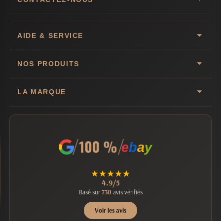
AIDE & SERVICE
NOS PRODUITS
LA MARQUE
e
b
a
y
★
★
★
★
★
4.9/5
Basé sur
730
avis vérifiés
Voir les avis