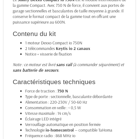
la gamme Compact. Avec 750 N de force, il convient aux portes de
garage sectionnelles et basculantes de taille moyenne à grande. Il
conserve le format compact de la gamme tout en offrant une
puissance supérieure au 600N.
Contenu du kit
1 moteur Dexxo Compact io 750N
2 télécommandes
Keytis io 2 canaux
Notice + visserie de fixation
Note : ce moteur est livré
sans rail
(à commander séparément) et
sans batterie de secours
.
Caractéristiques techniques
Force de traction :
750 N
Type de porte : sectionnelle, basculante débordante
Alimentation : 220-230V / 50-60 Hz
Consommation en veille : < 0,5 W
Vitesse maximale : 14 cm/s
Éclairage LED intégré
Verrouillage automatique en position fermée
Technologie
io-homecontrol
— compatible TaHoma
Fréquence radio : 868 MHz io