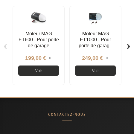
Moteur MAG
Moteur MAG
‹
›
ET600 - Pour porte
ET1000 - Pour
de garage
porte de garage
sectionnelle,
sectionnelle,
basculante,
basculante,
199,00 €
249,00 €
TTC
TTC
latérale
latérale
Voir
Voir
CONTACTEZ-NOUS