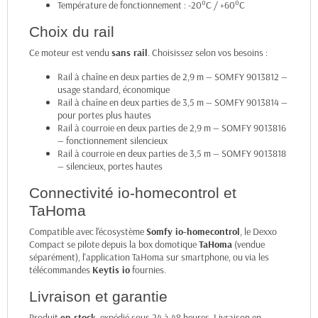
Température de fonctionnement : -20°C / +60°C
Choix du rail
Ce moteur est vendu
sans rail
. Choisissez selon vos besoins :
Rail à chaîne en deux parties de 2,9 m — SOMFY 9013812
—
usage standard, économique
Rail à chaîne en deux parties de 3,5 m — SOMFY 9013814
—
pour portes plus hautes
Rail à courroie en deux parties de 2,9 m — SOMFY 9013816
— fonctionnement silencieux
Rail à courroie en deux parties de 3,5 m — SOMFY 9013818
— silencieux, portes hautes
Connectivité io-homecontrol et
TaHoma
Compatible avec l'écosystème
Somfy io-homecontrol
, le Dexxo
Compact se pilote depuis la box domotique
TaHoma
(vendue
séparément), l'application TaHoma sur smartphone, ou via les
télécommandes
Keytis io
fournies.
Livraison et garantie
Produit
en stock
, expédié sous 24 à 48 heures. Livraison en