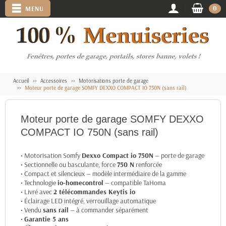
0
MENU
Accueil
Accessoires
Motorisations porte de garage
Moteur porte de garage SOMFY DEXXO COMPACT IO 750N (sans rail)
Moteur porte de garage SOMFY DEXXO
COMPACT IO 750N (sans rail)
• Motorisation Somfy
Dexxo Compact io 750N
— porte de garage
• Sectionnelle ou basculante, force
750 N
renforcée
• Compact et silencieux — modèle intermédiaire de la gamme
• Technologie
io-homecontrol
— compatible TaHoma
• Livré avec
2 télécommandes Keytis io
• Éclairage LED intégré, verrouillage automatique
• Vendu
sans rail
— à commander séparément
•
Garantie 5 ans