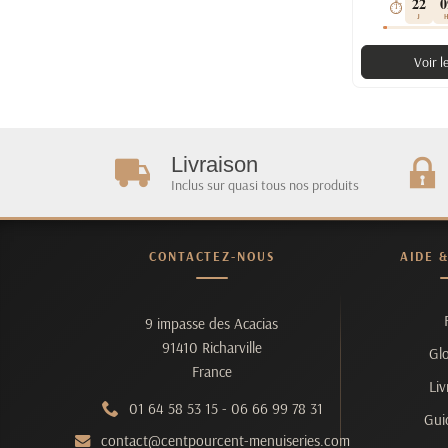
22
0
⏱
J
Voir l
Livraison
Inclus sur quasi tous nos produits
CONTACTEZ-NOUS
AIDE 
9 impasse des Acacias
91410 Richarville
Glo
France
Liv
01 64 58 53 15
-
06 66 99 78 31
Gui
contact@centpourcent-menuiseries.com