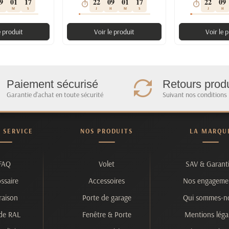
9
01
16
22
09
01
16
22
09
⏱
⏱
H
M
S
J
H
M
S
J
H
e produit
Voir le produit
Voir le 
Paiement sécurisé
Retours produ
Garantie d'achat en toute sécurité
Suivant nos conditions
& SERVICE
NOS PRODUITS
LA MARQU
FAQ
Volet
SAV & Garant
ssaire
Accessoires
Nos engageme
raison
Porte de garage
Qui sommes-n
de RAL
Fenêtre & Porte
Mentions léga