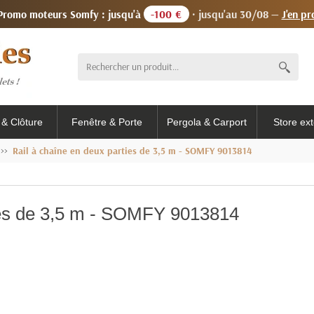
 Promo moteurs Somfy : jusqu'à
-100 €
· jusqu'au 30/08 —
J'en pr
l & Clôture
Fenêtre & Porte
Pergola & Carport
Store ext
Rail à chaîne en deux parties de 3,5 m - SOMFY 9013814
ties de 3,5 m - SOMFY 9013814