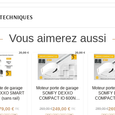
 TECHNIQUES
Vous aimerez aussi
20,00 €
20,00 €
te de garage
Moteur porte de garage
Moteur port
XXO SMART
SOMFY DEXXO
SOMFY 
(sans rail)
COMPACT IO 600N
COMPACT 
(sans rail)
(sans 
79,00 €
249,00 €
26
269,00 €
289,00 €
TTC
TTC