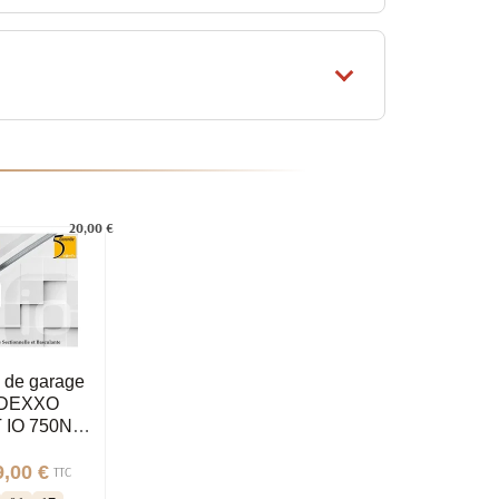
20,00 €
e de garage
DEXXO
IO 750N
rail)
9,00 €
TTC