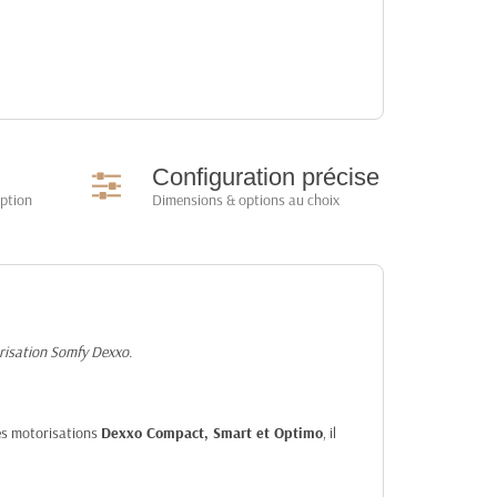
Configuration précise
option
Dimensions & options au choix
orisation Somfy Dexxo.
les motorisations
Dexxo Compact, Smart et Optimo
, il