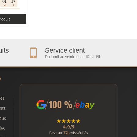
01
16
M
S
produit
its
Service client
Du lundi au vendredi de 10h à 19h
E
ies
e
b
a
y
nts
ous
★
★
★
★
★
4.9/5
les
Basé sur
731
avis vérifiés