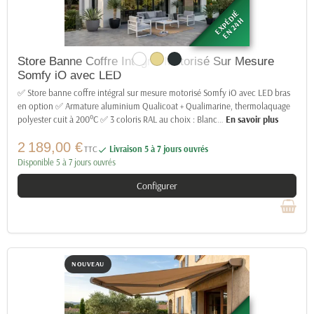
EXPÉDIÉ
EN 24H
Store Banne Coffre Intégral Motorisé Sur Mesure
Somfy iO avec LED
✅ Store banne coffre intégral sur mesure motorisé Somfy iO avec LED bras
en option ✅ Armature aluminium Qualicoat + Qualimarine, thermolaquage
polyester cuit à 200°C ✅ 3 coloris RAL au choix : Blanc
…
En savoir plus
2 189,00 €
TTC
Livraison 5 à 7 jours ouvrés

Disponible 5 à 7 jours ouvrés
Configurer
NOUVEAU