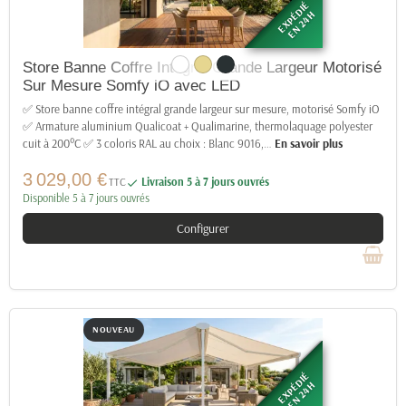
EXPÉDIÉ
EN 24H
Store Banne Coffre Intégral Grande Largeur Motorisé
Sur Mesure Somfy iO avec LED
✅ Store banne coffre intégral grande largeur sur mesure, motorisé Somfy iO
✅ Armature aluminium Qualicoat + Qualimarine, thermolaquage polyester
cuit à 200°C ✅ 3 coloris RAL au choix : Blanc 9016,
…
En savoir plus
3 029,00 €
TTC
Livraison 5 à 7 jours ouvrés

Disponible 5 à 7 jours ouvrés
Configurer
NOUVEAU
EXPÉDIÉ
EN 24H