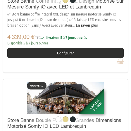
Store Banne Coffre Intégral XXL Design Motorisé Sur
Mesure Somfy iO avec LED et Lambrequin
✅ Store banne coffre intégral XXL design sur mesure motorisé Somfy iO,
jusqu'à 8 m de série (12 m sur demande) ✅ Éclairage LED encastré sous les
bras en option (Sans / Avec) avec variateur
…
En savoir plus
4 339,00 €
TTC
Livraison 5 à 7 jours ouvrés

Disponible 5 à 7 jours ouvrés
Configurer
NOUVEAU
EXPÉDIÉ
EN 24H
Store Banne Double Pente Pro Grandes Dimensions
Motorisé Somfy iO LED Lambrequin