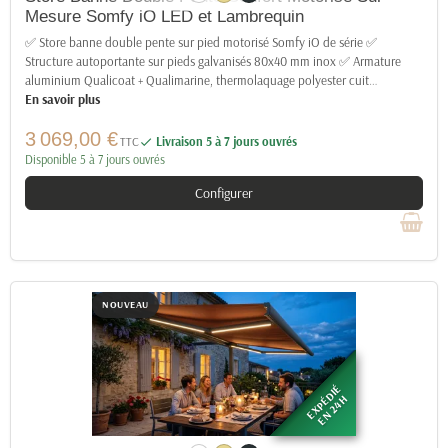
Mesure Somfy iO LED et Lambrequin
✅ Store banne double pente sur pied motorisé Somfy iO de série ✅
Structure autoportante sur pieds galvanisés 80x40 mm inox ✅ Armature
aluminium Qualicoat + Qualimarine, thermolaquage polyester cuit
…
En savoir plus
3 069,00 €
TTC
Livraison 5 à 7 jours ouvrés

Disponible 5 à 7 jours ouvrés
Configurer
NOUVEAU
EXPÉDIÉ
EN 24H