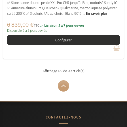
✅ Store banne double pente XXL Pro CHR jusqu'à 18 m, motorisé Somfy iO
✅ Armature aluminium Qualicoat + Qualimarine, thermolaquage polyester
cuit à 200°C ✅ 3 coloris RAL au choix : Blanc 9016,
…
En savoir plus
6 839,00 €
TTC
Livraison 5 à 7 jours ouvrés

Disponible 5 à 7 jours ouvrés
Configurer
Affichage 1-9 de 9 article(s)
CONTACTEZ-NOUS