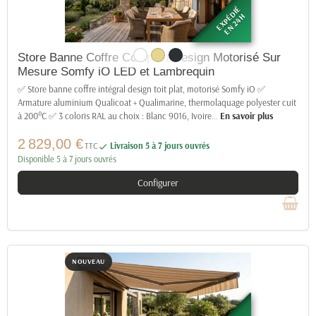
EXPÉDIÉ
EN 24H
Store Banne Coffre Compact Design Motorisé Sur
Mesure Somfy iO LED et Lambrequin
✅ Store banne coffre intégral design toit plat, motorisé Somfy iO ✅
Armature aluminium Qualicoat + Qualimarine, thermolaquage polyester cuit
à 200°C ✅ 3 coloris RAL au choix : Blanc 9016, Ivoire
…
En savoir plus
2 829,00 €
TTC
Livraison 5 à 7 jours ouvrés

Disponible 5 à 7 jours ouvrés
Configurer
NOUVEAU