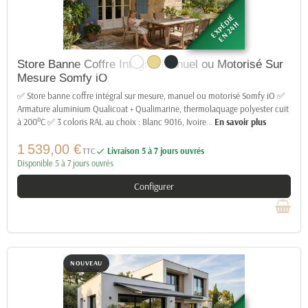
EXPÉDIÉ
EN 24H
Store Banne Coffre Intégral Manuel ou Motorisé Sur
Mesure Somfy iO
✅ Store banne coffre intégral sur mesure, manuel ou motorisé Somfy iO ✅
Armature aluminium Qualicoat + Qualimarine, thermolaquage polyester cuit
à 200°C ✅ 3 coloris RAL au choix : Blanc 9016, Ivoire
…
En savoir plus
1 539,00 €
TTC
Livraison 5 à 7 jours ouvrés

Disponible 5 à 7 jours ouvrés
Configurer
NOUVEAU