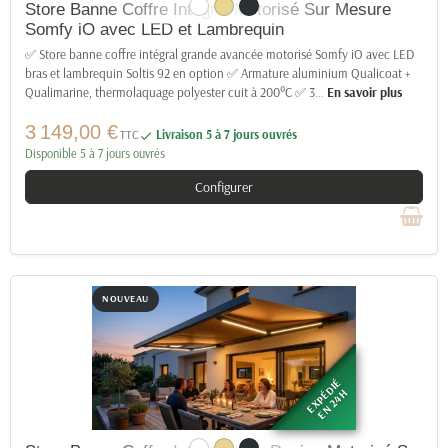
Store Banne Coffre Intégral Motorisé Sur Mesure
Somfy iO avec LED et Lambrequin
✅ Store banne coffre intégral grande avancée motorisé Somfy iO avec LED
bras et lambrequin Soltis 92 en option ✅ Armature aluminium Qualicoat +
Qualimarine, thermolaquage polyester cuit à 200°C ✅ 3
…
En savoir plus
3 149,00 €
TTC
Livraison 5 à 7 jours ouvrés

Disponible 5 à 7 jours ouvrés
Configurer
NOUVEAU
EXPÉDIÉ
EN 24H