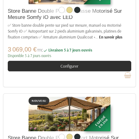
Store Banne Double Pente Terrasse Motorisé Sur
Mesure Somfy iO avec LED
✅ Store banne double pente sur pied sur mesure, manuel ou motorisé
Somfy iO ✅ Autoportant sur 2 pieds aluminium galvanisés, platines de
fixation comprises ✅ Armature aluminium Qualicoat +
…
En savoir plus
3 069,00 €
TTC
Livraison 5 à 7 jours ouvrés

Disponible 5 à 7 jours ouvrés
Configurer
NOUVEAU
EXPÉDIÉ
EN 24H
Store Banne Double Pente Confort Motorisé Sur