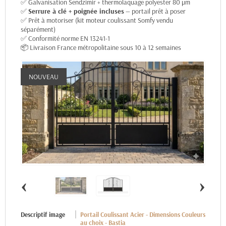
✅ Galvanisation Sendzimir + thermolaquage polyester 80 µm
✅
Serrure à clé + poignée incluses
— portail prêt à poser
✅ Prêt à motoriser (kit moteur coulissant Somfy vendu
séparément)
✅ Conformité norme EN 13241-1
📦 Livraison France métropolitaine sous 10 à 12 semaines
NOUVEAU
‹
›
Descriptif image
Portail Coulissant Acier - Dimensions Couleurs
au choix - Bastia