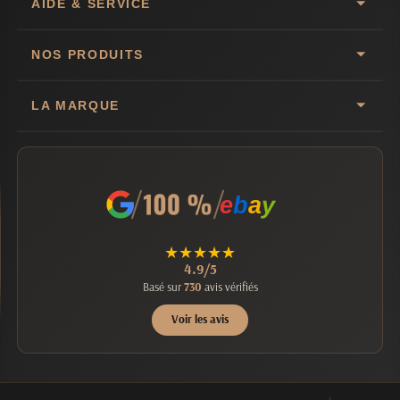
AIDE & SERVICE
NOS PRODUITS
LA MARQUE
e
b
a
y
★
★
★
★
★
4.9/5
Basé sur
730
avis vérifiés
Voir les avis