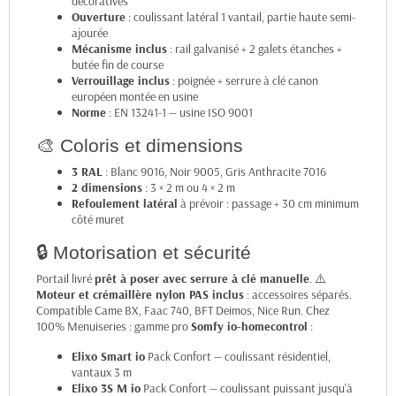
décoratives
Ouverture
: coulissant latéral 1 vantail, partie haute semi-
ajourée
Mécanisme inclus
: rail galvanisé + 2 galets étanches +
butée fin de course
Verrouillage inclus
: poignée + serrure à clé canon
européen montée en usine
Norme
: EN 13241-1 — usine ISO 9001
🎨 Coloris et dimensions
3 RAL
: Blanc 9016, Noir 9005, Gris Anthracite 7016
2 dimensions
: 3 × 2 m ou 4 × 2 m
Refoulement latéral
à prévoir : passage + 30 cm minimum
côté muret
🔒 Motorisation et sécurité
Portail livré
prêt à poser avec serrure à clé manuelle
. ⚠️
Moteur et crémaillère nylon PAS inclus
: accessoires séparés.
Compatible Came BX, Faac 740, BFT Deimos, Nice Run. Chez
100% Menuiseries : gamme pro
Somfy io-homecontrol
:
Elixo Smart io
Pack Confort — coulissant résidentiel,
vantaux 3 m
Elixo 3S M io
Pack Confort — coulissant puissant jusqu'à