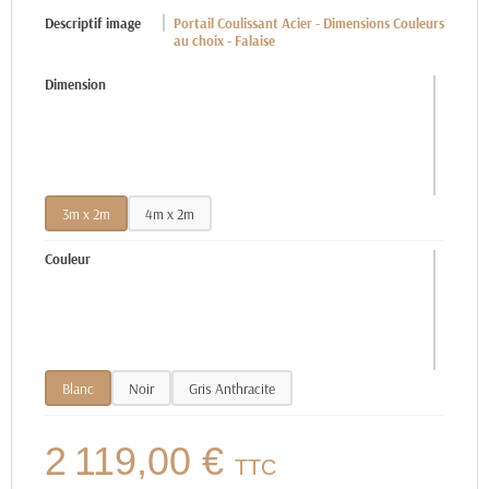
Descriptif image
Portail Coulissant Acier - Dimensions Couleurs
au choix - Falaise
Dimension
3m x 2m
4m x 2m
Couleur
Blanc
Noir
Gris Anthracite
2 119,00 €
TTC