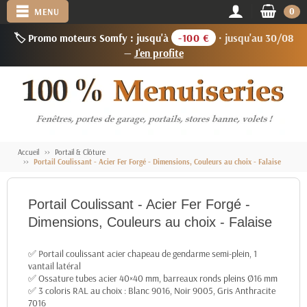
0
MENU
🏷️ Promo moteurs Somfy : jusqu'à
-100 €
· jusqu'au 30/08
—
J'en profite
Accueil
Portail & Clôture
Portail Coulissant - Acier Fer Forgé - Dimensions, Couleurs au choix - Falaise
Portail Coulissant - Acier Fer Forgé -
Dimensions, Couleurs au choix - Falaise
✅ Portail coulissant acier chapeau de gendarme semi-plein, 1
vantail latéral
✅ Ossature tubes acier 40×40 mm, barreaux ronds pleins Ø16 mm
✅ 3 coloris RAL au choix : Blanc 9016, Noir 9005, Gris Anthracite
7016