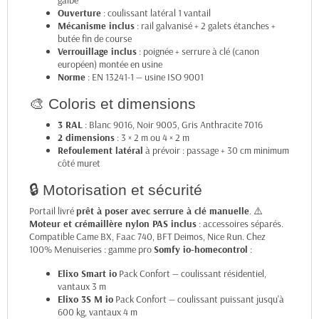
Ouverture
: coulissant latéral 1 vantail
Mécanisme inclus
: rail galvanisé + 2 galets étanches +
butée fin de course
Verrouillage inclus
: poignée + serrure à clé (canon
européen) montée en usine
Norme
: EN 13241-1 — usine ISO 9001
🎨 Coloris et dimensions
3 RAL
: Blanc 9016, Noir 9005, Gris Anthracite 7016
2 dimensions
: 3 × 2 m ou 4 × 2 m
Refoulement latéral
à prévoir : passage + 30 cm minimum
côté muret
🔒 Motorisation et sécurité
Portail livré
prêt à poser avec serrure à clé manuelle
. ⚠️
Moteur et crémaillère nylon PAS inclus
: accessoires séparés.
Compatible Came BX, Faac 740, BFT Deimos, Nice Run. Chez
100% Menuiseries : gamme pro
Somfy io-homecontrol
:
Elixo Smart io
Pack Confort — coulissant résidentiel,
vantaux 3 m
Elixo 3S M io
Pack Confort — coulissant puissant jusqu'à
600 kg, vantaux 4 m