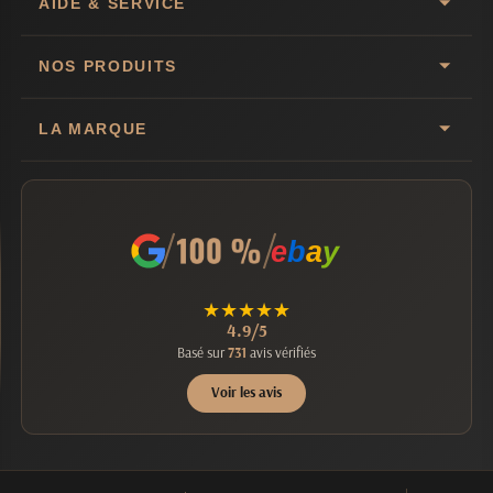
AIDE & SERVICE
NOS PRODUITS
LA MARQUE
e
b
a
y
★
★
★
★
★
4.9/5
Basé sur
731
avis vérifiés
Voir les avis