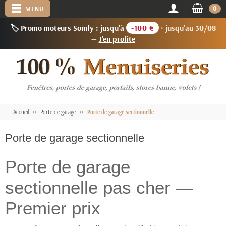
0
MENU
🏷️ Promo moteurs Somfy : jusqu'à
-100 €
· jusqu'au 30/08
—
J'en profite
Accueil
Porte de garage
Porte de garage sectionnelle
Porte de garage sectionnelle
Porte de garage
sectionnelle pas cher —
Premier prix