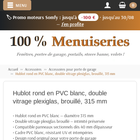
0
MENU
🏷️ Promo moteurs Somfy : jusqu'à
-100 €
· jusqu'au 30/08
—
J'en profite
Accueil
Accessoires
Accessoires pour porte de garage
Hublot rond en PVC blanc, double vitrage plexiglas, brouillé, 315 mm
Hublot rond en PVC blanc, double
vitrage plexiglas, brouillé, 315 mm
• Hublot rond en PVC blanc — diamètre 315 mm
• Double vitrage plexiglas brouillé — intimité préservée
• Compatible panneaux sectionnels dès 40 mm d'épaisseur
• Cadre PVC blanc, résistant UV et intempéries
• Design rond original pour votre porte de garage