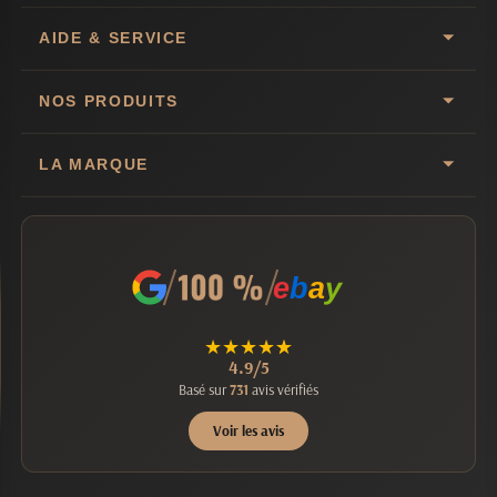
AIDE & SERVICE
NOS PRODUITS
LA MARQUE
e
b
a
y
★
★
★
★
★
4.9/5
Basé sur
731
avis vérifiés
Voir les avis