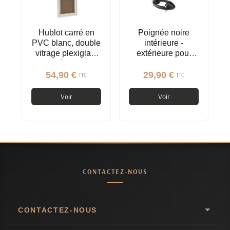
Hublot carré en
Poignée noire
PVC blanc, double
intérieure -
vitrage plexiglas,
extérieure pour
brouillé, 290 mm
porte de garage
sectionnelle
54,90 €
29,90 €
TTC
TTC
Voir
Voir
CONTACTEZ-NOUS
CONTACTEZ-NOUS