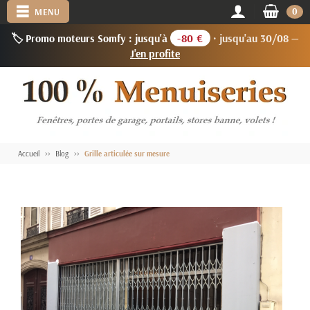
0
MENU
🏷️ Promo moteurs Somfy : jusqu'à
-80 €
· jusqu'au 30/08 —
J'en profite
Accueil
Blog
Grille articulée sur mesure