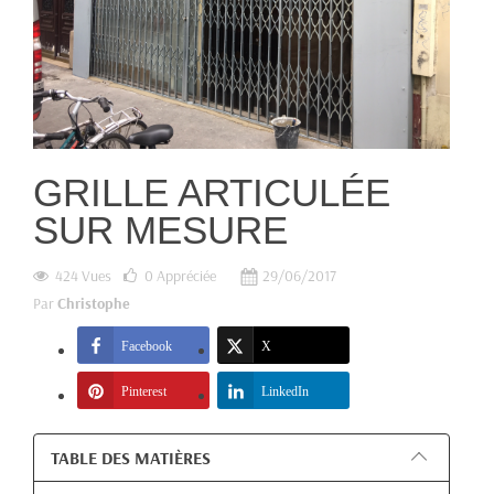
GRILLE ARTICULÉE
SUR MESURE
424 Vues
0
Appréciée
29/06/2017
Par
Christophe
Facebook
X
Pinterest
LinkedIn
TABLE DES MATIÈRES