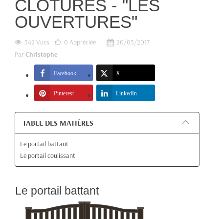
CLÔTURES - "LES
OUVERTURES"
542 Vues
0
Appréciée
20/05/2017
Par
Christophe
Facebook
X
Pinterest
LinkedIn
TABLE DES MATIÈRES
Le portail battant
Le portail coulissant
Le portail battant