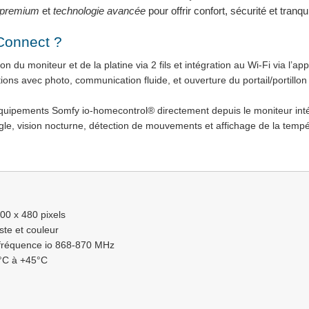
s premium
et
technologie avancée
pour offrir confort, sécurité et tranquil
 Connect ?
 du moniteur et de la platine via 2 fils et intégration au Wi-Fi via l’app
tions avec photo, communication fluide, et ouverture du portail/portill
quipements Somfy io-homecontrol® directement depuis le moniteur int
e, vision nocturne, détection de mouvements et affichage de la tempé
800 x 480 pixels
ste et couleur
, fréquence io 868-870 MHz
0°C à +45°C