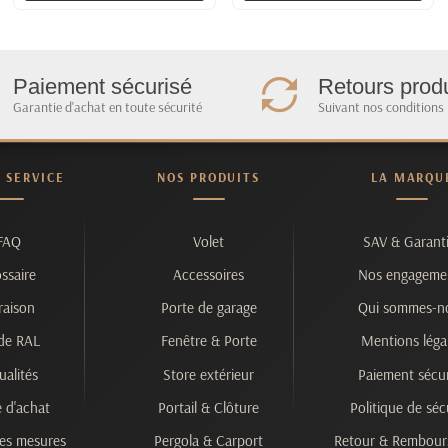
Paiement sécurisé
Retours produ
Garantie d'achat en toute sécurité
Suivant nos conditions
& SERVICE
NOS PRODUITS
LA MARQU
FAQ
Volet
SAV & Garant
ssaire
Accessoires
Nos engageme
raison
Porte de garage
Qui sommes-n
de RAL
Fenêtre & Porte
Mentions léga
ualités
Store extérieur
Paiement sécur
 d'achat
Portail & Clôture
Politique de séc
es mesures
Pergola & Carport
Retour & Rembou