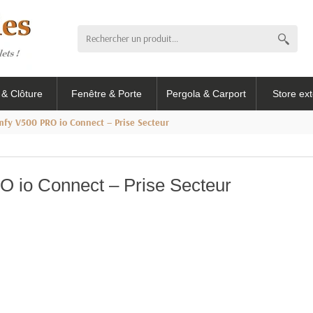
l & Clôture
Fenêtre & Porte
Pergola & Carport
Store ext
fy V500 PRO io Connect – Prise Secteur
 io Connect – Prise Secteur