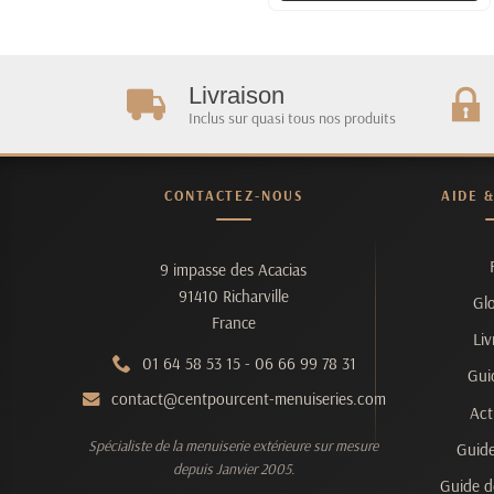
Livraison
Inclus sur quasi tous nos produits
CONTACTEZ-NOUS
AIDE 
9 impasse des Acacias
91410 Richarville
Glo
France
Liv
01 64 58 53 15
-
06 66 99 78 31
Gui
contact@centpourcent-menuiseries.com
Act
Spécialiste de la menuiserie extérieure sur mesure
Guide
depuis Janvier 2005.
Guide d