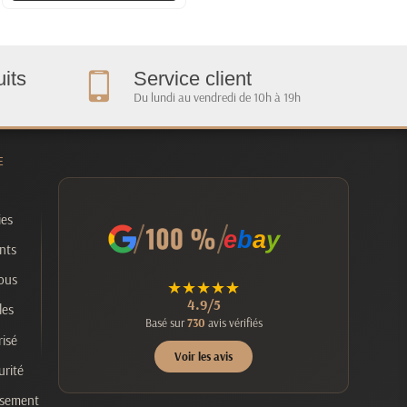
its
Service client
Du lundi au vendredi de 10h à 19h
E
ies
e
b
a
y
nts
ous
★
★
★
★
★
4.9/5
les
Basé sur
730
avis vérifiés
isé
Voir les avis
urité
rsement