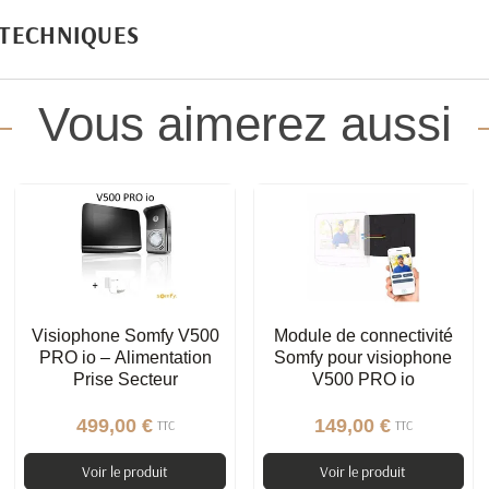
 TECHNIQUES
Vous aimerez aussi
Visiophone Somfy V500
Module de connectivité
PRO io – Alimentation
Somfy pour visiophone
Prise Secteur
V500 PRO io
499,00 €
149,00 €
TTC
TTC
Voir le produit
Voir le produit