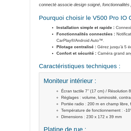
connecté associe
design soigné
,
fonctionnalité
Pourquoi choisir le V500 Pro IO
Installation simple et rapide :
Connexion
Fonctionnalités connectées :
Notifica
CarPlay®/Android Auto™.
Pilotage centralisé :
Gérez jusqu’à 5 é
Confort et sécurité :
Caméra grand angl
Caractéristiques techniques :
Moniteur intérieur :
Écran tactile 7’’ (17 cm) / Résolution 
Réglages : volume, luminosité, contra
Portée radio : 200 m en champ libre
Température de fonctionnement : -1
Dimensions : 230 x 172 x 39 mm
Platine de rue :