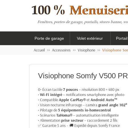
Porte de garage
Volet extérieur
Portai
Accueil
Accessoires
Visiophone
Visiophone Som
Visiophone Somfy V500 PRO
0• Écran tactile
7 pouces
– résolution 800 × 480 px
•
Wi-Fi intégré
– notifications smartphone avec photo
• Compatible
Apple CarPlay®
et
Android Auto™
• Vision nocturne infrarouge – caméra
grand angle 102°
• Pilotage de
5 équipements io-homecontrol
• Scénarios
TaHoma®
– automatisation intelligente
• Alimentation
prise secteur
– raccordement 2 fils
✅ Garantie 5 ans – 🚚 Expédié depuis Somfy France