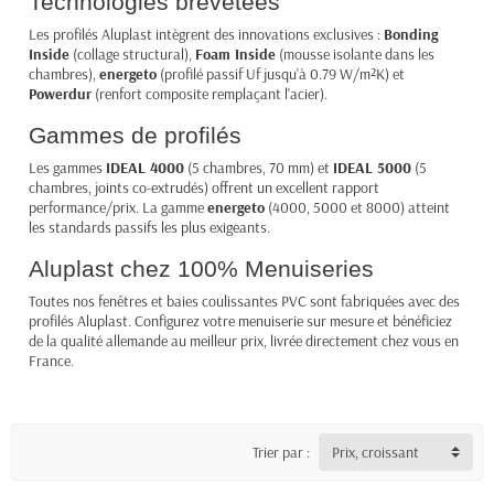
Technologies brevetées
Les profilés Aluplast intègrent des innovations exclusives :
Bonding
Inside
(collage structural),
Foam Inside
(mousse isolante dans les
chambres),
energeto
(profilé passif Uf jusqu'à 0.79 W/m²K) et
Powerdur
(renfort composite remplaçant l'acier).
Gammes de profilés
Les gammes
IDEAL 4000
(5 chambres, 70 mm) et
IDEAL 5000
(5
chambres, joints co-extrudés) offrent un excellent rapport
performance/prix. La gamme
energeto
(4000, 5000 et 8000) atteint
les standards passifs les plus exigeants.
Aluplast chez 100% Menuiseries
Toutes nos fenêtres et baies coulissantes PVC sont fabriquées avec des
profilés Aluplast. Configurez votre menuiserie sur mesure et bénéficiez
de la qualité allemande au meilleur prix, livrée directement chez vous en
France.
Trier par :
Prix, croissant