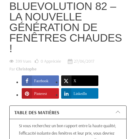
BLUEVOLUTION 82 –
LA NOUVELLE
GÉNÉRATION DE
FENÊTRES CHAUDES
!
399 Vues
0
Appréciée
27/06/2017
Par
Christophe
Facebook
X
Pinterest
LinkedIn
TABLE DES MATIÈRES
Si vous recherchez un bon rapport entre la haute qualité,
l’efficacité isolante des fenêtres et leur prix, vous devriez