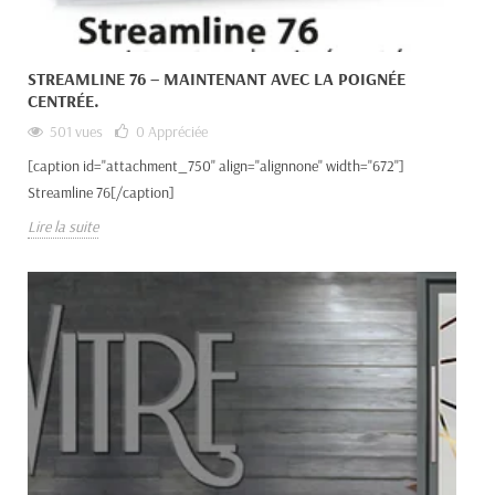
STREAMLINE 76 – MAINTENANT AVEC LA POIGNÉE
CENTRÉE.
501 vues
0
Appréciée
[caption id="attachment_750" align="alignnone" width="672"]
Streamline 76[/caption]
Lire la suite