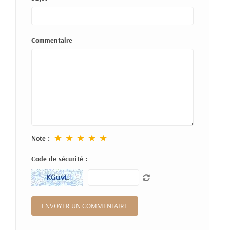
Commentaire
★
★
★
★
★
Note :
Code de sécurité :