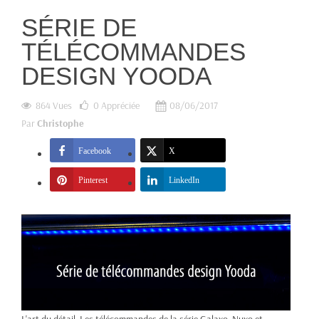
SÉRIE DE
TÉLÉCOMMANDES
DESIGN YOODA
864 Vues
0
Appréciée
08/06/2017
Par
Christophe
Facebook
X
Pinterest
LinkedIn