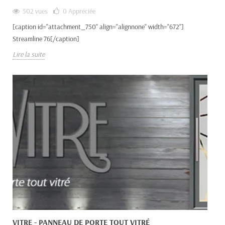
502 vues
0
Appréciée
[caption id="attachment_750" align="alignnone" width="672"]
Streamline 76[/caption]
Lire la suite
VITRE - PANNEAU DE PORTE TOUT VITRÉ