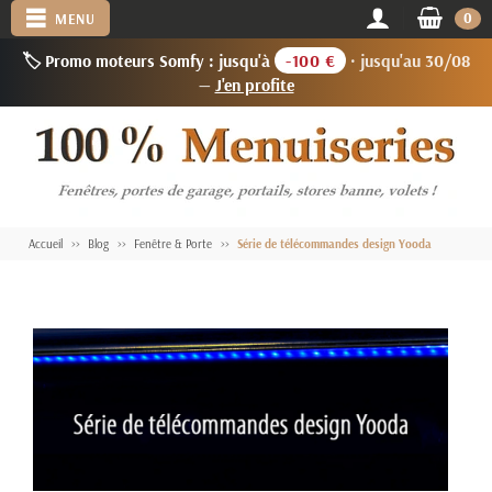
0
MENU
🏷️ Promo moteurs Somfy : jusqu'à
-100 €
· jusqu'au 30/08
—
J'en profite
Accueil
Blog
Fenêtre & Porte
Série de télécommandes design Yooda