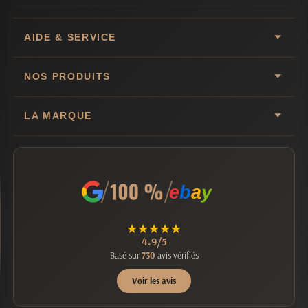
AIDE & SERVICE
NOS PRODUITS
LA MARQUE
e
b
a
y
★
★
★
★
★
4.9/5
Basé sur
730
avis vérifiés
Voir les avis