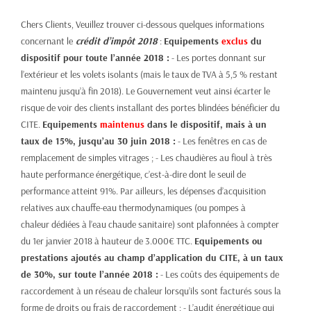
Chers Clients, Veuillez trouver ci-dessous quelques informations
concernant le
crédit d’impôt 2018
:
Equipements
exclus
du
dispositif pour toute l’année 2018 :
- Les portes donnant sur
l’extérieur et les volets isolants (mais le taux de TVA à 5,5 % restant
maintenu jusqu’à fin 2018). Le Gouvernement veut ainsi écarter le
risque de voir des clients installant des portes blindées bénéficier du
CITE.
Equipements
maintenus
dans le dispositif, mais à un
taux de 15%, jusqu’au 30 juin 2018 :
- Les fenêtres en cas de
remplacement de simples vitrages ; - Les chaudières au fioul à très
haute performance énergétique, c’est-à-dire dont le seuil de
performance atteint 91%. Par ailleurs, les dépenses d’acquisition
relatives aux chauffe-eau thermodynamiques (ou pompes à
chaleur dédiées à l’eau chaude sanitaire) sont plafonnées à compter
du 1er janvier 2018 à hauteur de 3.000€ TTC.
Equipements ou
prestations ajoutés au champ d’application du CITE, à un taux
de 30%, sur toute l’année 2018 :
- Les coûts des équipements de
raccordement à un réseau de chaleur lorsqu’ils sont facturés sous la
forme de droits ou frais de raccordement ; - L’audit énergétique qui