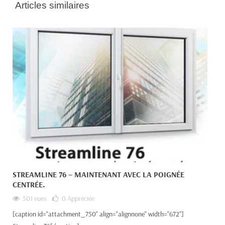
Articles similaires
STREAMLINE 76 – MAINTENANT AVEC LA POIGNÉE
CENTRÉE.
501 vues
0
Appréciée
[caption id="attachment_750" align="alignnone" width="672"]