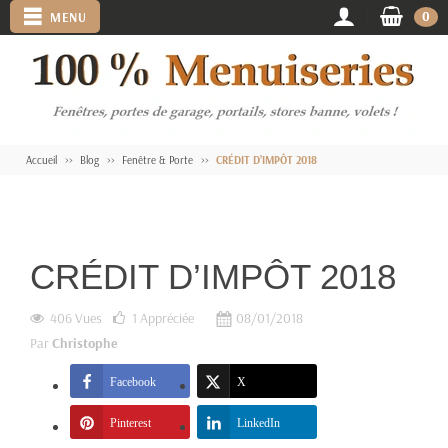
0
MENU
Accueil
Blog
Fenêtre & Porte
CRÉDIT D’IMPÔT 2018
CRÉDIT D’IMPÔT 2018
406 Vues
1
Appréciée
08/01/2018
Par
Christophe
Facebook
X
Pinterest
LinkedIn