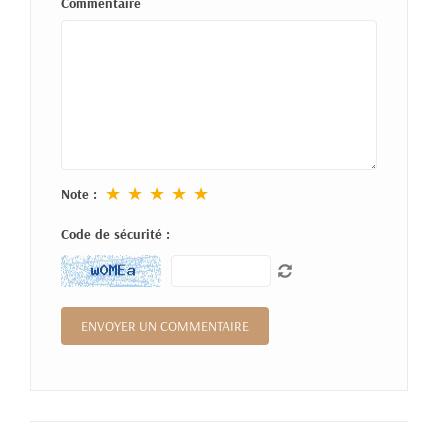
Commentaire
★
★
★
★
★
Note :
Code de sécurité :