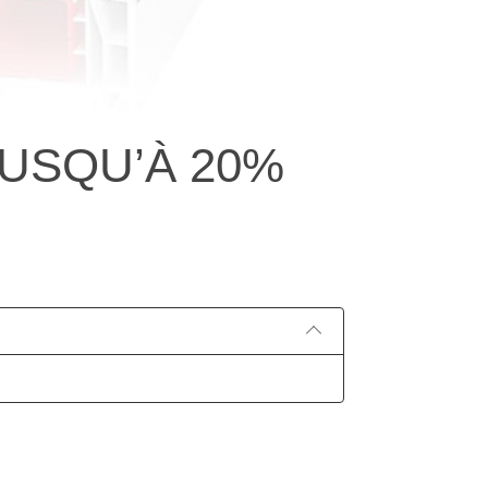
JUSQU’À 20%
Pu