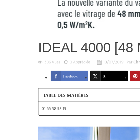
IDEAL 4000 [4
386 Vues
0
Appréciée
18/07/2019
Par
Chr
Facebook
X
TABLE DES MATIÈRES
01 64 58 53 15