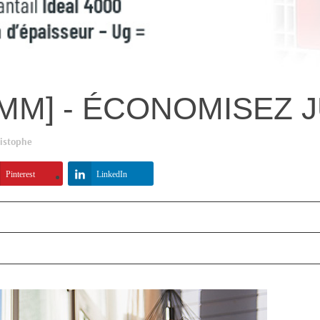
8 MM] - ÉCONOMISEZ 
istophe
Pinterest
LinkedIn