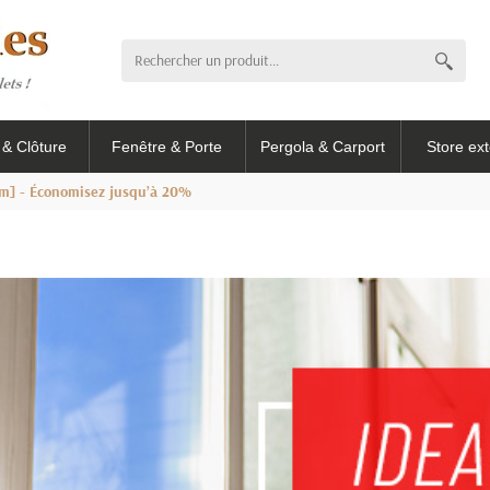
l & Clôture
Fenêtre & Porte
Pergola & Carport
Store ext
m] - Économisez jusqu’à 20%