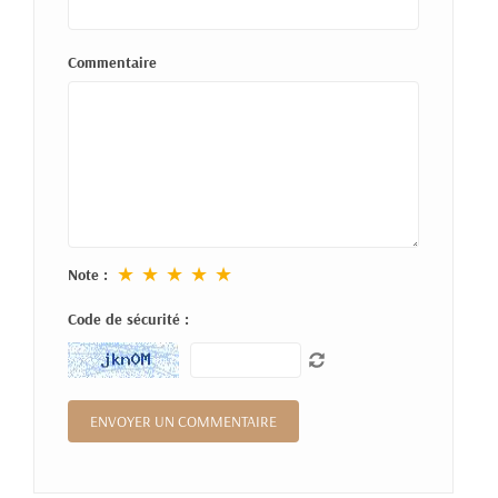
Commentaire
★
★
★
★
★
Note :
Code de sécurité :