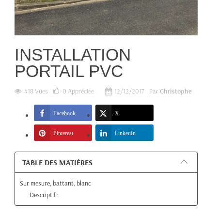
INSTALLATION
PORTAIL PVC
418 Vues
0
Appréciée
12/12/2017
Par
Christophe
Facebook
X
Pinterest
LinkedIn
TABLE DES MATIÈRES
Sur mesure, battant, blanc
Descriptif :