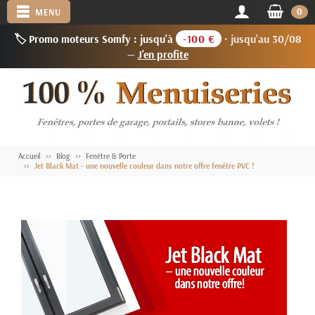
0
MENU
🏷️ Promo moteurs Somfy : jusqu'à
-100 €
· jusqu'au 30/08
—
J'en profite
Accueil
Blog
Fenêtre & Porte
Jet Black Mat - une nouvelle couleur dans notre offre fenêtre PVC !