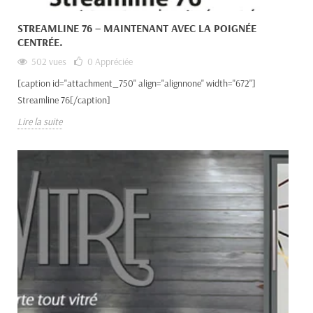
STREAMLINE 76 – MAINTENANT AVEC LA POIGNÉE
CENTRÉE.
502 vues
0
Appréciée
[caption id="attachment_750" align="alignnone" width="672"]
Streamline 76[/caption]
Lire la suite