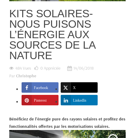
KITS SOLAIRES-
NOUS PUISONS
L’ÉNERGIE AUX
SOURCES DE LA
NATURE
484 Vues
0
Appréciée
14/06/2018
Par
Christophe
Facebook
X
Pinterest
LinkedIn
Bénéficiez de l’énergie pure des rayons solaires et profitez des
fonctionnalités offertes par les motorisations solaires.