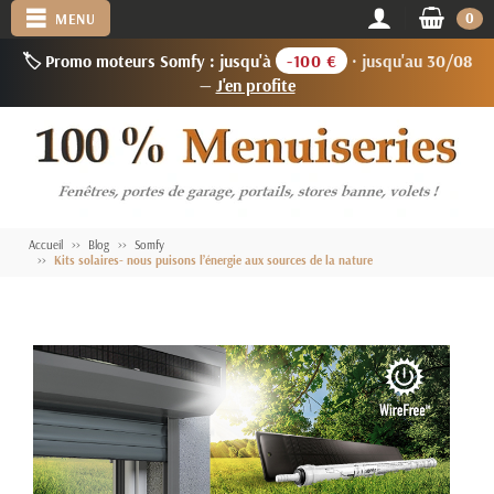
0
MENU
🏷️ Promo moteurs Somfy : jusqu'à
-100 €
· jusqu'au 30/08
—
J'en profite
Accueil
Blog
Somfy
Kits solaires- nous puisons l’énergie aux sources de la nature