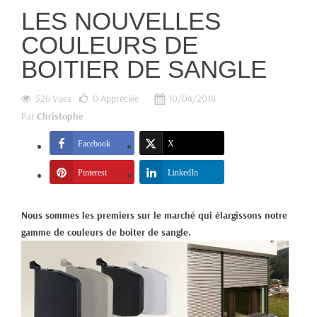
LES NOUVELLES
COULEURS DE
BOITIER DE SANGLE
526 Vues
0
Appréciée
10/04/2018
Par
Christophe
Facebook
X
Pinterest
LinkedIn
Nous sommes les premiers sur le marché qui élargissons notre
gamme de couleurs de boiter de sangle.