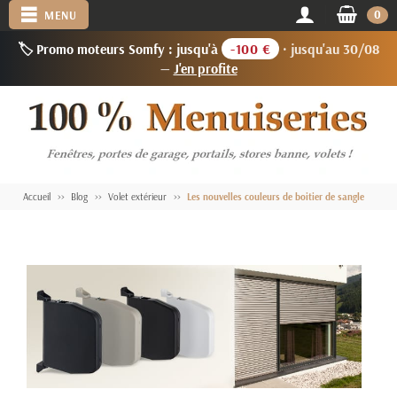
0
MENU
🏷️ Promo moteurs Somfy : jusqu'à
-100 €
· jusqu'au 30/08
—
J'en profite
Accueil
Blog
Volet extérieur
Les nouvelles couleurs de boitier de sangle