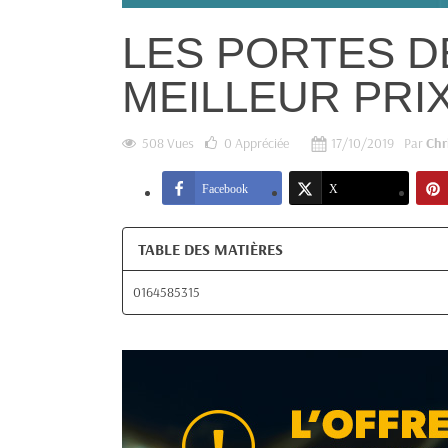
LES PORTES D
MEILLEUR PRI
508 Vues
0
Appréciée
17/10/2019
Par
Chr
Facebook
X
TABLE DES MATIÈRES
0164585315