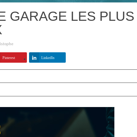
E GARAGE LES PLUS
X
istophe
Pinterest
LinkedIn