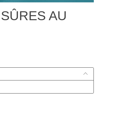
 SÛRES AU
Pu