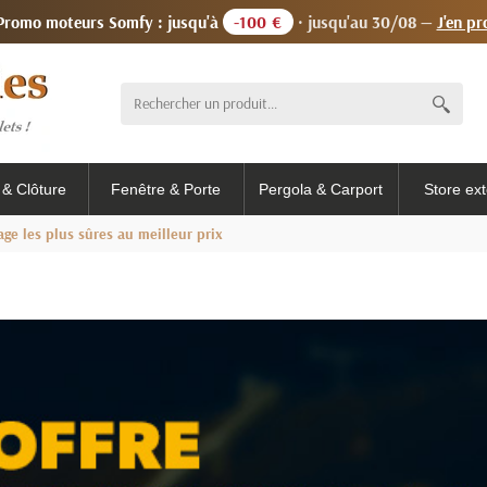
 Promo moteurs Somfy : jusqu'à
-100 €
· jusqu'au 30/08 —
J'en pr
l & Clôture
Fenêtre & Porte
Pergola & Carport
Store ext
age les plus sûres au meilleur prix