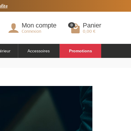
ofite
Mon compte
Panier
0
Connexion
0,00 €
érieur
Accessoires
Promotions