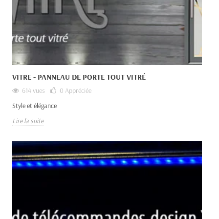
VITRE - PANNEAU DE PORTE TOUT VITRÉ
614 vues
0
Appréciée
Style et élégance
Lire la suite