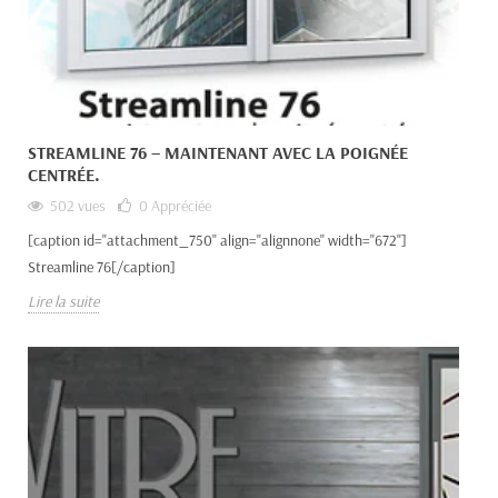
STREAMLINE 76 – MAINTENANT AVEC LA POIGNÉE
CENTRÉE.
502 vues
0
Appréciée
[caption id="attachment_750" align="alignnone" width="672"]
Streamline 76[/caption]
Lire la suite