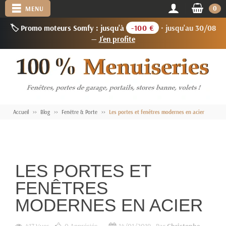
0
MENU
🏷️ Promo moteurs Somfy : jusqu'à
-100 €
· jusqu'au 30/08
—
J'en profite
Accueil
Blog
Fenêtre & Porte
Les portes et fenêtres modernes en acier
LES PORTES ET
FENÊTRES
MODERNES EN ACIER