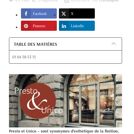
417 Vues
0
Appréciée
14/01/2019
Par
Christophe
Facebook
X
Pinterest
LinkedIn
TABLE DES MATIÈRES
01 64 58 53 15
Presto et Unico – sont synonymes d'esthétique de la finition,