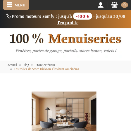
0
MENU
🏷️ Promo moteurs Somfy : jusqu'à
-100 €
· jusqu'au 30/08
—
J'en profite
Accueil
Blog
Store extérieur
Les toiles de Store Dickson s'invitent au cinéma