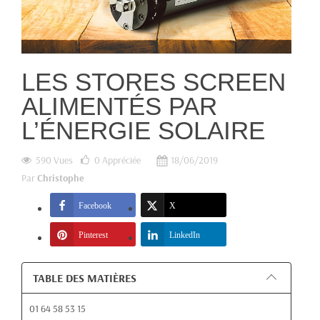
LES STORES SCREEN
ALIMENTÉS PAR
L’ÉNERGIE SOLAIRE
590 Vues
0
Appréciée
18/06/2019
Par
Christophe
Facebook
X
Pinterest
LinkedIn
TABLE DES MATIÈRES
01 64 58 53 15