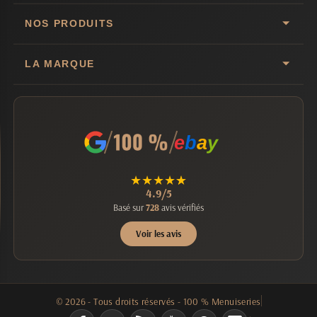
NOS PRODUITS
LA MARQUE
e
b
a
y
★
★
★
★
★
4.9/5
Basé sur
728
avis vérifiés
Voir les avis
© 2026 - Tous droits réservés - 100 % Menuiseries