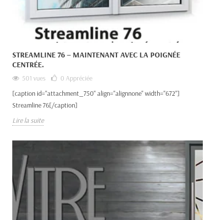
STREAMLINE 76 – MAINTENANT AVEC LA POIGNÉE
CENTRÉE.
501 vues
0
Appréciée
[caption id="attachment_750" align="alignnone" width="672"]
Streamline 76[/caption]
Lire la suite