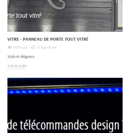
VITRE - PANNEAU DE PORTE TOUT VITRÉ
609 vues
0
Appréciée
Style et élégance
Lire la suite