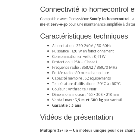
Connectivité io-homecontrol 
Compatible avec l'écosystème
Somfy io-homecontrol
, l
me
et
Serv-e-go
pour une maintenance simplifiée à dista
Caractéristiques techniques
Alimentation : 220-240V / 50-60Hz
Puissance : 120 W en fonctionnement
Consommation en veille : 0,41 W
Protection : IP54 — Classe I
Fréquence radio : 868,42 / 869,70 MHz
Portée radio : 80 m en champ libre
Capacité mémoire : 32 équipements
Température d'utilisation : -20°C à +60°C
Couleur : Anthracite / Noir
Dimensions moteur : 165 × 303 × 218 mm
Vantail max :
3,5 m et 300 kg
par vantail
Garantie : 5 ans
Vidéos de présentation
Multipro 3S+ io — Un moteur unique pour des chanti