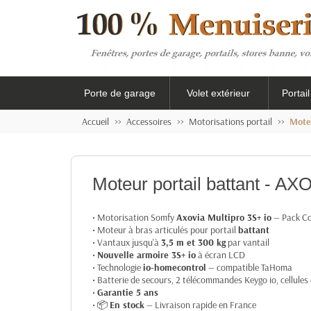
Porte de garage
Volet extérieur
Portai
Accueil
Accessoires
Motorisations portail
Mote
Moteur portail battant -
• Motorisation Somfy
Axovia Multipro 3S+ io
— Pack Co
• Moteur à bras articulés pour portail
battant
• Vantaux jusqu'à
3,5 m et 300 kg
par vantail
•
Nouvelle armoire 3S+ io
à écran LCD
• Technologie
io-homecontrol
— compatible TaHoma
• Batterie de secours, 2 télécommandes Keygo io, cellules 
•
Garantie 5 ans
• 📦
En stock
— Livraison rapide en France