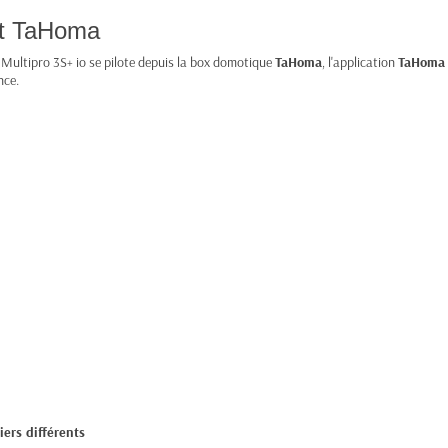
et TaHoma
a Multipro 3S+ io se pilote depuis la box domotique
TaHoma
, l'application
TaHoma 
nce.
ers différents