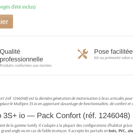
ngés d’été inclus)
ier
Qualité
Pose facilitée
Kit ou prémonté selon 
professionnelle
Produits conformes aux normes
 (réf. 1246048) est la dernière génération de motorisation à bras articulés pour 
mplace le Multipro 3S io en apportant davantage de fonctionnalités, de confort et
o 3S+ io — Pack Confort (réf. 1246048)
ent
de la gamme Somfy. Il s'adapte à la plupart des configurations d'habitat grâc
n grand angle ou en cas de faible écoinçon. Il accepte les portails en
bois, PVC, al