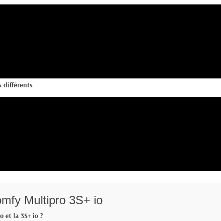
 différents
mfy Multipro 3S+ io
o et la 3S+ io ?