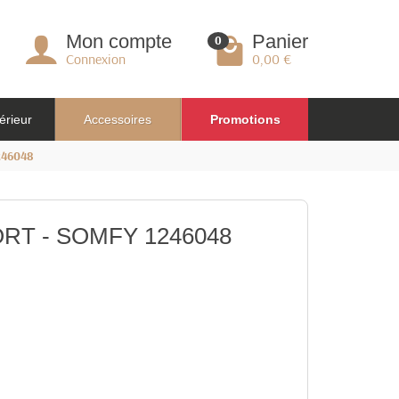
Mon compte
Panier
0
Connexion
0,00 €
érieur
Accessoires
Promotions
246048
FORT - SOMFY 1246048