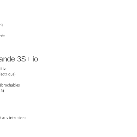
n)
rée
ande 3S+ io
itive
lectrique)
débrochables
54)
t aux intrusions