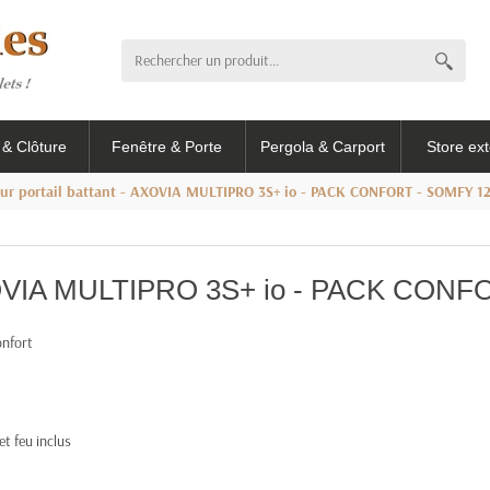
l & Clôture
Fenêtre & Porte
Pergola & Carport
Store ext
ur portail battant - AXOVIA MULTIPRO 3S+ io - PACK CONFORT - SOMFY 1
 AXOVIA MULTIPRO 3S+ io - PACK CON
nfort
et feu inclus