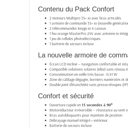
Contenu du Pack Confort
2 moteurs Multipro 3S+ io avec bras articulés
1 armoire de commande 3S+ io (nouvelle génératio
2 télécommandes Keygo io 4 canaux
1 feu orange MasterPro 24V avec antenne io intég
1 jeu de cellules photoélectriques
1 batterie de secours incluse
La nouvelle armoire de comm
Écran LCD incliné — navigation confortable et intu
Compatible solutions solaires (idéal sans réseau é
Consommation en veille très basse : 0,41 W
Zone de câblage dégagée, borniers numérotés et 
Double joint d'étanchéité sans presse-étoupes (IP
Confort et sécurité
Ouverture rapide en
15 secondes à 90°
Motoréducteur irréversible — résistance au vent e
Bras autobloquants pour maintien de position
Débrayage manuel intégré + extérieur
Batterie de secours incluse