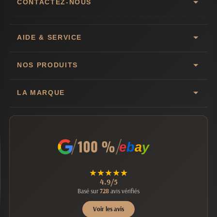
CONTACTEZ-NOUS
AIDE & SERVICE
NOS PRODUITS
LA MARQUE
e
b
a
y
★
★
★
★
★
4.9/5
Basé sur
728
avis vérifiés
Voir les avis