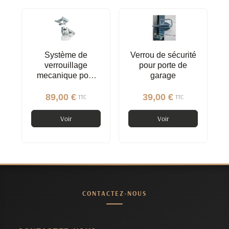
Système de
Verrou de sécurité
verrouillage
pour porte de
mecanique pour
garage
moteur de porte de
garage Dexxo,
89,00 €
39,00 €
TTC
TTC
Somfy 9015607
Voir
Voir
CONTACTEZ-NOUS