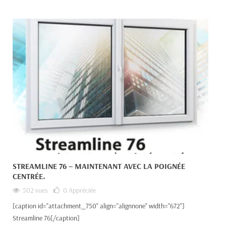
STREAMLINE 76 – MAINTENANT AVEC LA POIGNÉE
CENTRÉE.
502 vues
0
Appréciée
[caption id="attachment_750" align="alignnone" width="672"]
Streamline 76[/caption]