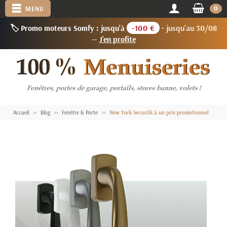
0
MENU
🏷️ Promo moteurs Somfy : jusqu'à
-100 €
· jusqu'au 30/08
—
J'en profite
Accueil
Blog
Fenêtre & Porte
New York Secustik à un prix promotionnel