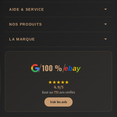
AIDE & SERVICE
NOS PRODUITS
LA MARQUE
e
b
a
y
★
★
★
★
★
4.9/5
Basé sur
731
avis vérifiés
Voir les avis