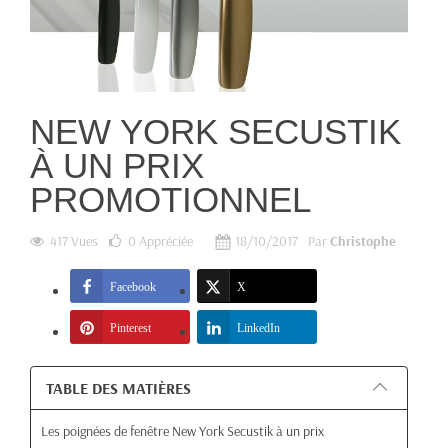
NEW YORK SECUSTIK
À UN PRIX
PROMOTIONNEL
417 Vues
0
Appréciée
18/10/2017
Par
Christophe
Facebook
X
Pinterest
LinkedIn
TABLE DES MATIÈRES
Les poignées de fenêtre New York Secustik à un prix