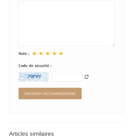
★
★
★
★
★
Note :
Code de sécurité :
Articles similaires