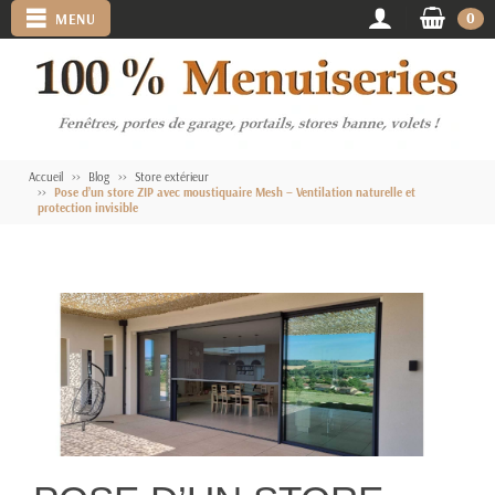
0
MENU
Accueil
Blog
Store extérieur
Pose d’un store ZIP avec moustiquaire Mesh – Ventilation naturelle et
protection invisible