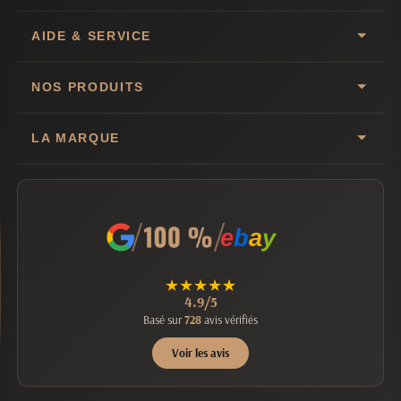
AIDE & SERVICE
NOS PRODUITS
LA MARQUE
e
b
a
y
★
★
★
★
★
4.9/5
Basé sur
728
avis vérifiés
Voir les avis