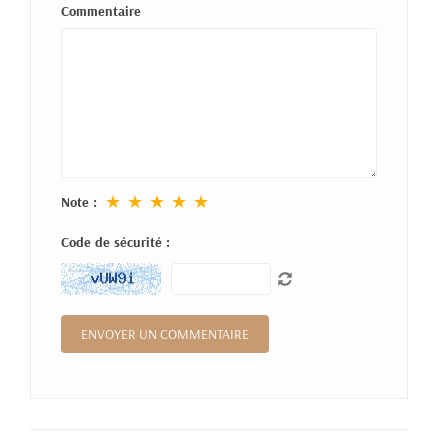
Commentaire
★
★
★
★
★
Note :
Code de sécurité :