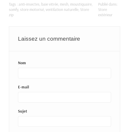
Tags :
anti-insectes
,
baie vitrée
,
mesh
,
moustiquaire
,
Publié dans:
somfy
,
store motorisé
,
ventilation naturelle
,
Store
Store
zip
extérieur
Laissez un commentaire
Nom
E-mail
Sujet