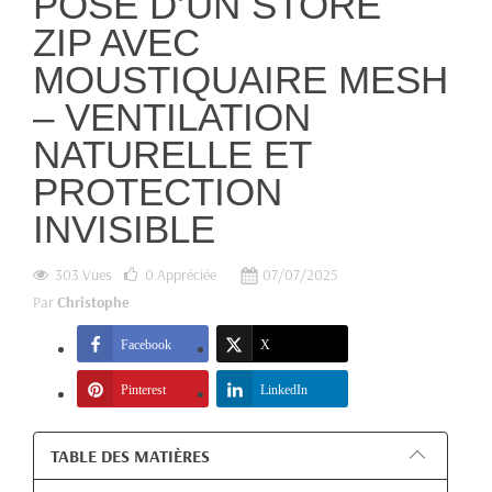
POSE D’UN STORE
ZIP AVEC
MOUSTIQUAIRE MESH
– VENTILATION
NATURELLE ET
PROTECTION
INVISIBLE
303 Vues
0
Appréciée
07/07/2025
Par
Christophe
Facebook
X
Pinterest
LinkedIn
TABLE DES MATIÈRES