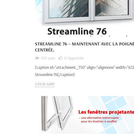
STREAMLINE 76 – MAINTENANT AVEC LA POIGN
CENTRÉE.
501 vues
0
Appréciée
[caption id="attachment_750" align="alignnone" width="672
Streamline 76[/caption]
Lire la suite