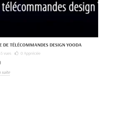
IE DE TÉLÉCOMMANDES DESIGN YOODA
5 vues
0
Appréciée
d
a suite