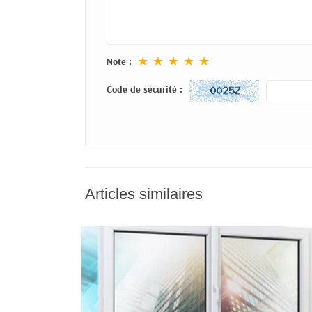
★
★
★
★
★
Note :
Code de sécurité :
Articles similaires