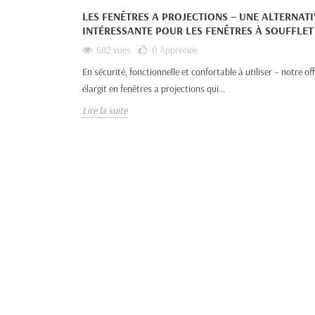
LES FENÊTRES A PROJECTIONS – UNE ALTERNATI
INTÉRESSANTE POUR LES FENÊTRES À SOUFFLET
682 vues
0
Appréciée
En sécurité, fonctionnelle et confortable à utiliser – notre of
élargit en fenêtres a projections qui...
Lire la suite