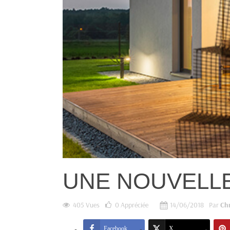
UNE NOUVELLE
405 Vues
0
Appréciée
14/06/2018
Par
Ch
Facebook
X