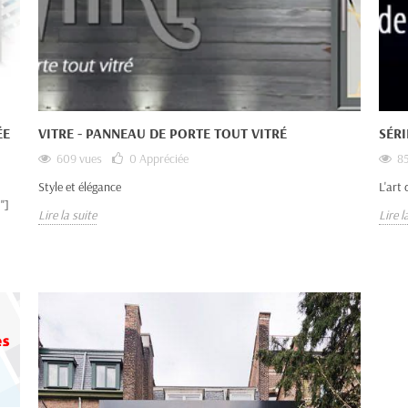
ÉE
VITRE - PANNEAU DE PORTE TOUT VITRÉ
SÉR
609 vues
0
Appréciée
85
Style et élégance
L'art 
"]
Lire la suite
Lire l