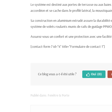
Le système est destiné aux portes de terrasse ou aux baies d
accordéon et se cache dans le profilé latéral, la moustiquair
Sa construction en aluminium extrudé assure la durabilité e
système de volets roulants munis de rails de guidage PPMO
Assurez-vous un confort et une protection avec une facilit
[contact-form-7 id="4" title="Formulaire de contact 1"]
Ce blog vous a-t-il été utile ?
Oui
(0)
Publié dans:
Fenêtre & Porte